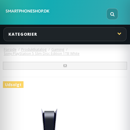
KATEGORIER
Forside
/
Produktkatalog
/
Gaming
/
Sony PlayStation 5 Slim Disc Edition 1TB White
Udsolgt