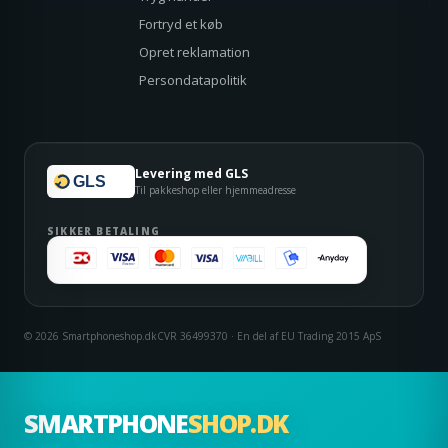
Fortryd et køb
Opret reklamation
Persondatapolitik
Levering med GLS
GLS
Til pakkeshop eller hjemmeadresse
SIKKER BETALING
© 2026 Smartphoneshop.dk
CVR 36499370 · En del af EU Trading 2015 ApS
SMARTPHONE
SHOP.DK