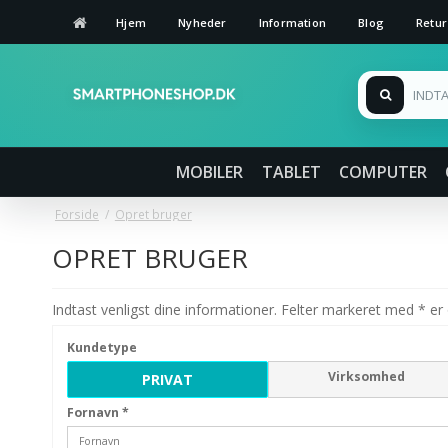
Hjem
Nyheder
Information
Blog
Retur
MOBILER
TABLET
COMPUTER
Forside
/
Opret bruger
OPRET BRUGER
Indtast venligst dine informationer. Felter markeret med * er 
Kundetype
Virksomhed
PRIVAT
Fornavn
*