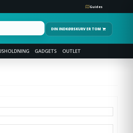
Guides
DIN INDKØBSKURV ER TOM
USHOLDNING
GADGETS
OUTLET