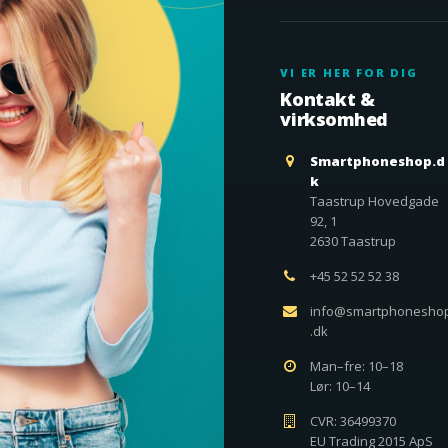
VI ER HER FOR DIG
Kontakt &
virksomhed
Smartphoneshop.d
k
Taastrup Hovedgade
92, 1
2630 Taastrup
+45 52 52 52 38
info@smartphonesho
.dk
Man–fre: 10–18
Lør: 10–14
CVR: 36499370
EU Trading 2015 ApS