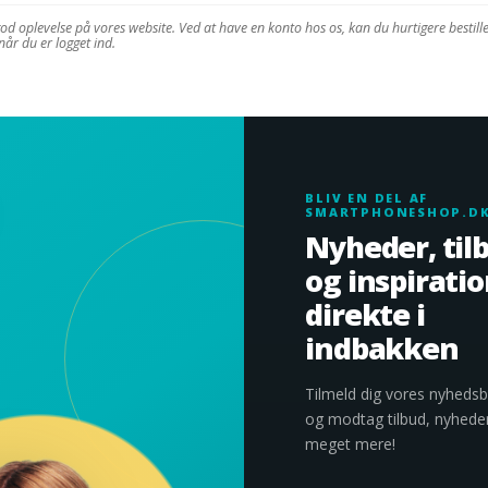
od oplevelse på vores website. Ved at have en konto hos os, kan du hurtigere bestille 
når du er logget ind.
BLIV EN DEL AF
SMARTPHONESHOP.D
Nyheder, til
og inspirati
direkte i
indbakken
Tilmeld dig vores nyheds
og modtag tilbud, nyhede
meget mere!