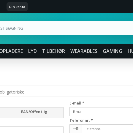
Din konto
OPLADERE
LYD
TILBEHØR
WEARABLES
GAMING
H
obligatoriske
E-mail
*
EAN/Offentlig
Telefonnr.
*
+45