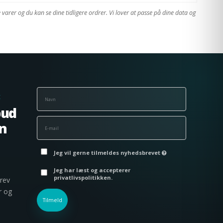
varer og du kan se dine tidligere ordrer. Vi lover at passe på dine data og
K
bud
on
Jeg vil gerne tilmeldes nyhedsbrevet
Jeg har læst og accepterer
privatlivspolitikken.
brev
r og
Tilmeld