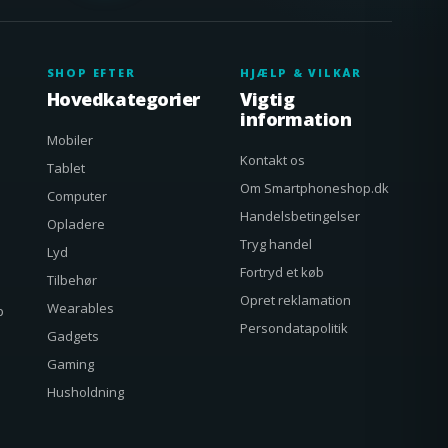
SHOP EFTER
HJÆLP & VILKÅR
Hovedkategorier
Vigtig
information
Mobiler
Kontakt os
Tablet
Om Smartphoneshop.dk
Computer
Handelsbetingelser
Opladere
Tryg handel
Lyd
Fortryd et køb
Tilbehør
Opret reklamation
Wearables
p
Persondatapolitik
Gadgets
Gaming
Husholdning