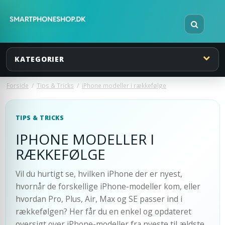
KATEGORIER
Forside
/
Tips & Tricks
/
iPhone modeller i rækkefølge
TIPS & TRICKS
IPHONE MODELLER I
RÆKKEFØLGE
Vil du hurtigt se, hvilken iPhone der er nyest,
hvornår de forskellige iPhone-modeller kom, eller
hvordan Pro, Plus, Air, Max og SE passer ind i
rækkefølgen? Her får du en enkel og opdateret
oversigt over iPhone-modeller fra nyeste til ældste.