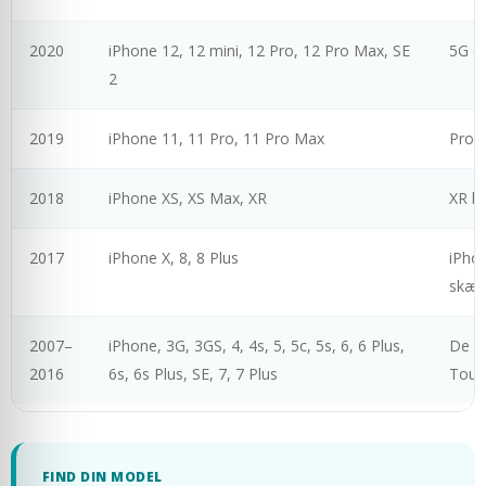
2020
iPhone 12, 12 mini, 12 Pro, 12 Pro Max, SE
5G og
2
2019
iPhone 11, 11 Pro, 11 Pro Max
Pro-n
2018
iPhone XS, XS Max, XR
XR bl
2017
iPhone X, 8, 8 Plus
iPhon
skær
2007–
iPhone, 3G, 3GS, 4, 4s, 5, 5c, 5s, 6, 6 Plus,
De k
2016
6s, 6s Plus, SE, 7, 7 Plus
Touch
FIND DIN MODEL