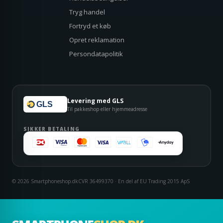
Tryg handel
Fortryd et køb
Opret reklamation
Persondatapolitik
Levering med GLS
GLS
Til pakkeshop eller hjemmeadresse
SIKKER BETALING
© 2026 Smartphoneshop.dk
CVR 36499370 · En del af EU Trading 2015 ApS