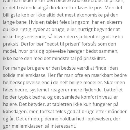
Når man leder efter den bedste Android-tablet til prisen,
er det fristende at gå direkte efter laveste pris. Men det
billigste køb er ikke altid det mest økonomiske på den
lange bane. Hvis en tablet føles langsom, har en skærm
du ikke rigtig nyder at bruge, eller hurtigt begynder at
virke begrænsende, så bliver den sjældent et godt køb i
praksis. Derfor bør “bedst til prisen” forstås som den
model, hvor pris og oplevelse hænger bedst sammen,
ikke bare den med det mindste tal på prisskiltet.
For mange brugere er den bedste værdi at finde i den
solide mellemklasse. Her får man ofte en mærkbart bedre
helhedsoplevelse end i de helt billige modeller. Skærmen
føles bedre, systemet reagerer mere flydende, batteriet
holder typisk bedre, og det samlede komfortniveau er
højere. Det betyder, at tabletten ikke kun fungerer på
købsdagen, men fortsat føles god at bruge efter måneder
og år. Det er netop denne holdbarhed i oplevelsen, der
gør mellemklassen så interessant.