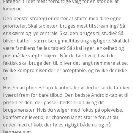
kategori til det mest fornuftige valg for en stor del af
køberne.
Den bedste strategi er derfor at starte med dine egne
prioriteter. Skal tabletten bruges mest til streaming? Så
er skærm og lyd centrale. Skal den bruges til studie? Så
bliver batteri, størrelse og multitasking vigtigere. Skal det
være familiens fælles tablet? Så skal lager, enkelhed og
pris måske vægte højere. Når du først ved, hvad du
faktisk skal bruge den til, bliver det langt nemmere at se,
hvilke kompromiser der er acceptable, og hvilke der ikke
er.
Hos Smartphoneshop.dk anbefaler vi derfor, at du tænker
i værdi frem for bare tilbud. Den bedste Android-tablet til
prisen er den, der passer bedst til dit liv og dit
brugsmønster. Hvis du vælger med fokus på oplevelse,
komfort og levetid, er chancen langt større for, at du
ender med et køb, der føles rigtigt både nu og på
længere sigt.