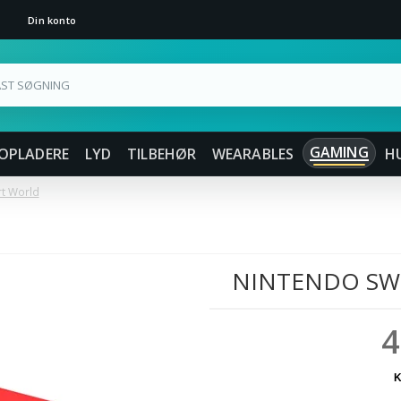
Din konto
GAMING
OPLADERE
LYD
TILBEHØR
WEARABLES
H
rt World
NINTENDO SWI
4