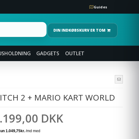
Guides
DIN INDKØBSKURV ER TOM
USHOLDNING
GADGETS
OUTLET
TCH 2 + MARIO KART WORLD
.199,00 DKK