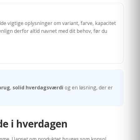
e vigtige oplysninger om variant, farve, kapacitet
nlign derfor altid navnet med dit behov, før du
brug
,
solid hverdagsværdi
og en løsning, der er
de i hverdagen
hjemme. Uanset om produktet bruges som konsol,