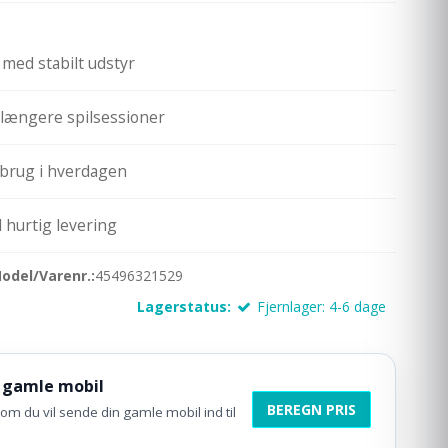
med stabilt udstyr
g længere spilsessioner
brug i hverdagen
hurtig levering
odel/Varenr.:
45496321529
Lagerstatus:
Fjernlager: 4-6 dage
 gamle mobil
BEREGN PRIS
om du vil sende din gamle mobil ind til