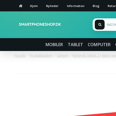
Hjem
Nyheder
Information
Blog
Retur
MOBILER
TABLET
COMPUTER
Forside
/
Produktkatalog
/
Gaming
/
Nintendo Switch 2 + Mario Ka