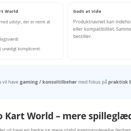
rt World
Godt at vide
Produktnavnet kan indehold
 med udstyr, der er nemt at
eller kompatibilitet. Samme
bestiller.
dagsværdi.
et unødigt kompliceret.
 vil have
gaming / konsoltilbehør
med fokus på
praktisk 
 Kart World – mere spilleglæ
g, der vil have en bedre og mere stabil gamingoplevelse der