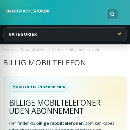
KATEGORIER
Forside
/
Produktkatalog
/
Mobiler
/
Billig mobiltelefon
BILLIG MOBILTELEFON
MOBILER TIL EN SKARP PRIS
BILLIGE MOBILTELEFONER
UDEN ABONNEMENT
Her finder du
billige mobiltelefoner
, som kan købes
uden abonnement eller binding til et teleselskab.