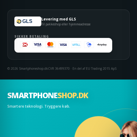
Levering med GLS
GLS
Til pakkeshop eller hjemmeadresse
SIKKER BETALING
© 2026 Smartphoneshop.dk
CVR 36499370 · En del af EU Trading 2015 ApS
SMARTPHONE
SHOP.DK
Smartere teknologi. Tryggere køb.