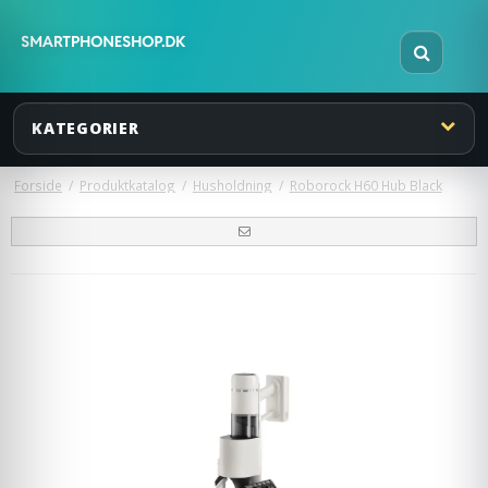
KATEGORIER
Forside
/
Produktkatalog
/
Husholdning
/
Roborock H60 Hub Black