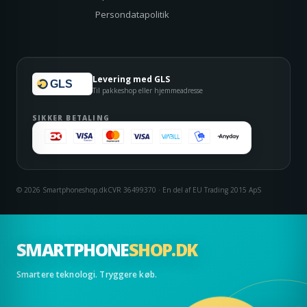
Persondatapolitik
Levering med GLS
GLS
Til pakkeshop eller hjemmeadresse
SIKKER BETALING
© 2026 Smartphoneshop.dk
CVR 36499370 · En del af EU Trading 2015 ApS
SMARTPHONE
SHOP.DK
Smartere teknologi. Tryggere køb.