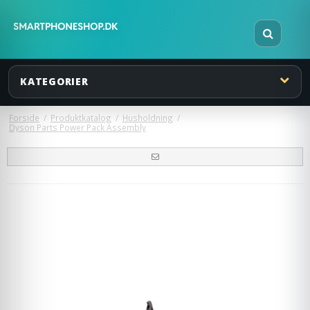
KATEGORIER
Forside
/
Produktkatalog
/
Husholdning
/
Dyson Parts Power Pack Assembly