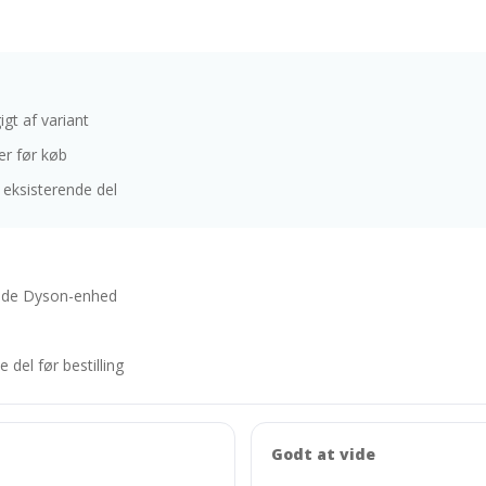
t af variant
r før køb
 eksisterende del
ende Dyson-enhed
del før bestilling
Godt at vide