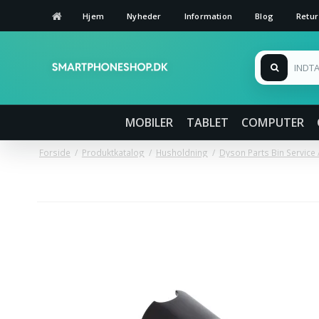
Hjem
Nyheder
Information
Blog
Retur
MOBILER
TABLET
COMPUTER
Forside
/
Produktkatalog
/
Husholdning
/
Dyson Parts Bin Service