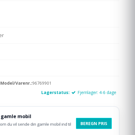
er
Model/Varenr.:
96769901
Lagerstatus:
Fjernlager: 4-6 dage
 gamle mobil
BEREGN PRIS
om du vil sende din gamle mobil ind til