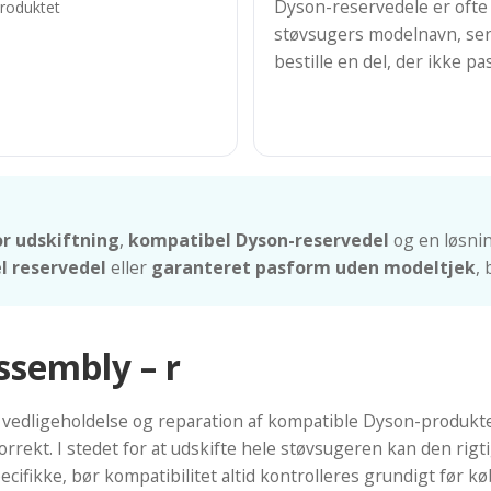
Dyson-reservedele er ofte 
produktet
støvsugers modelnavn, ser
bestille en del, der ikke pa
r udskiftning
,
kompatibel Dyson-reservedel
og en løsni
l reservedel
eller
garanteret pasform uden modeltjek
,
ssembly – r
 vedligeholdelse og reparation af kompatible Dyson-produkter
korrekt. I stedet for at udskifte hele støvsugeren kan den ri
fikke, bør kompatibilitet altid kontrolleres grundigt før kø