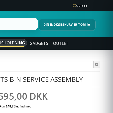
Guides
DIN INDKØBSKURV ER TOM
USHOLDNING
GADGETS
OUTLET
TS BIN SERVICE ASSEMBLY
595,00 DKK