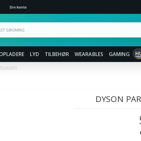
Din konto
H
OPLADERE
LYD
TILBEHØR
WEARABLES
GAMING
 Assembly
DYSON PAR