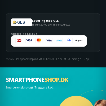
Levering med GLS
GLS
Til pakkeshop eller hjemmeadresse
SIKKER BETALING
© 2026 Smartphoneshop.dk
CVR 36499370 · En del af EU Trading 2015 ApS
SMARTPHONE
SHOP.DK
Smartere teknologi. Tryggere køb.