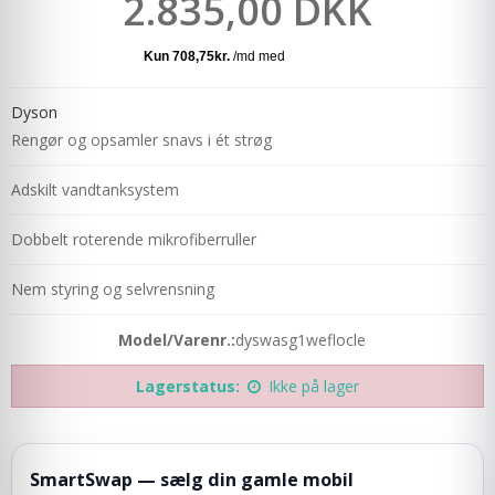
2.835,00 DKK
Dyson
Rengør og opsamler snavs i ét strøg
Adskilt vandtanksystem
Dobbelt roterende mikrofiberruller
Nem styring og selvrensning
Model/Varenr.:
dyswasg1weflocle
Lagerstatus:
Ikke på lager
SmartSwap — sælg din gamle mobil