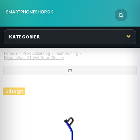
KATEGORIER
Forside
/
Produktkatalog
/
Husholdning
/
Dyson WashG1 Wet Floor Cleaner
Udsolgt