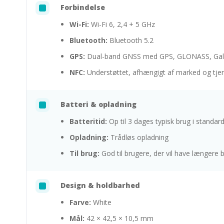
Forbindelse
Wi-Fi:
Wi-Fi 6, 2,4 + 5 GHz
Bluetooth:
Bluetooth 5.2
GPS:
Dual-band GNSS med GPS, GLONASS, Gali
NFC:
Understøttet, afhængigt af marked og tje
Batteri & opladning
Batteritid:
Op til 3 dages typisk brug i standardt
Opladning:
Trådløs opladning
Til brug:
God til brugere, der vil have længere
Design & holdbarhed
Farve:
White
Mål:
42 × 42,5 × 10,5 mm