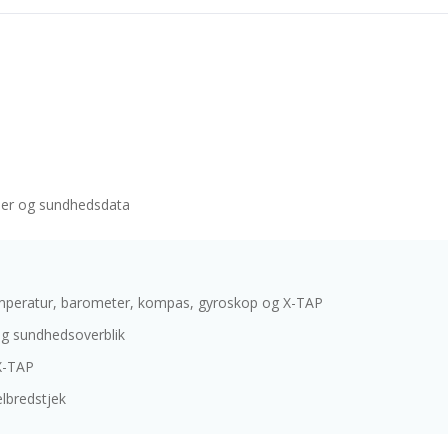
oner og sundhedsdata
emperatur, barometer, kompas, gyroskop og X-TAP
og sundhedsoverblik
X-TAP
lbredstjek