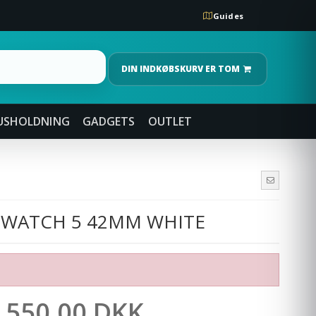
Guides
DIN INDKØBSKURV ER TOM
USHOLDNING
GADGETS
OUTLET
 WATCH 5 42MM WHITE
.550,00 DKK