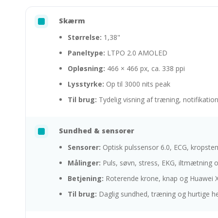
Skærm
Størrelse:
1,38"
Paneltype:
LTPO 2.0 AMOLED
Opløsning:
466 × 466 px, ca. 338 ppi
Lysstyrke:
Op til 3000 nits peak
Til brug:
Tydelig visning af træning, notifikati
Sundhed & sensorer
Sensorer:
Optisk pulssensor 6.0, ECG, kropst
Målinger:
Puls, søvn, stress, EKG, iltmætning 
Betjening:
Roterende krone, knap og Huawei 
Til brug:
Daglig sundhed, træning og hurtige he