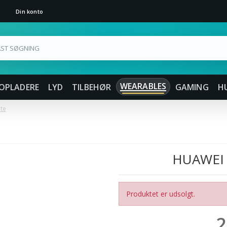
Din konto
WEARABLES
OPLADERE
LYD
TILBEHØR
GAMING
H
te
HUAWEI
Produktet er udsolgt.
2