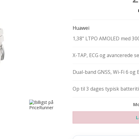
Huawei
1,38" LTPO AMOLED med 300
X-TAP, ECG og avancerede s
Dual-band GNSS, Wi-Fi 6 og B
Op til 3 dages typisk batterit
Mo
L