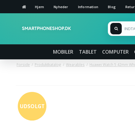
Hjem
Nyheder
Information
Blog
Retur
MOBILER
TABLET
COMPUTER
Forside
/
Produktkatalog
/
Wearables
/
Huawei Watch 5 42mm Whi
UDSOLGT