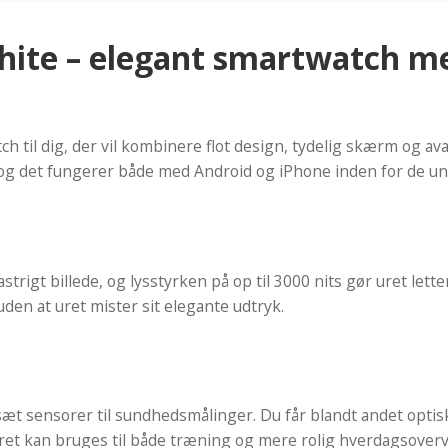
ite – elegant smartwatch m
il dig, der vil kombinere flot design, tydelig skærm og ava
, og det fungerer både med Android og iPhone inden for de u
igt billede, og lysstyrken på op til 3000 nits gør uret lett
uden at uret mister sit elegante udtryk.
sæt sensorer til sundhedsmålinger. Du får blandt andet opti
uret kan bruges til både træning og mere rolig hverdagsover