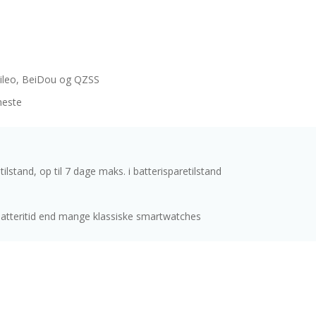
leo, BeiDou og QZSS
neste
ilstand, op til 7 dage maks. i batterisparetilstand
 batteritid end mange klassiske smartwatches