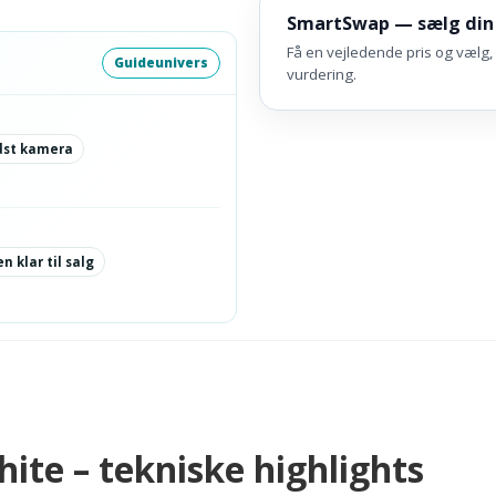
SmartSwap — sælg din
Få en vejledende pris og vælg, 
Guideunivers
vurdering.
dst kamera
n klar til salg
te – tekniske highlights