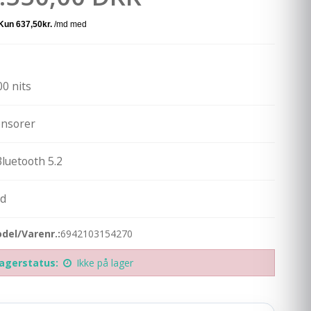
0 nits
ensorer
luetooth 5.2
id
del/Varenr.:
6942103154270
agerstatus:
Ikke på lager