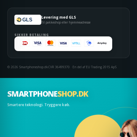
Levering med GLS
GLS
Til pakkeshop eller hjemmeadresse
SIKKER BETALING
© 2026 Smartphoneshop.dk
CVR 36499370 · En del af EU Trading 2015 ApS
SMARTPHONE
SHOP.DK
Smartere teknologi. Tryggere køb.