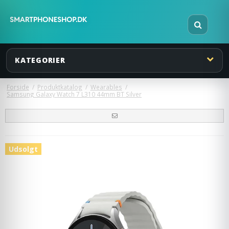
KATEGORIER
Forside
/
Produktkatalog
/
Wearables
/
Samsung Galaxy Watch 7 L310 44mm BT Silver
Udsolgt