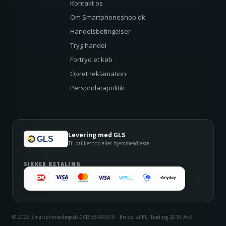
Kontakt os
Om Smartphoneshop.dk
Handelsbetingelser
Tryg handel
Fortryd et køb
Opret reklamation
Persondatapolitik
Levering med GLS
GLS
Til pakkeshop eller hjemmeadresse
SIKKER BETALING
© 2026 Smartphoneshop.dk
CVR 36499370 · En del af EU Trading 2015 ApS