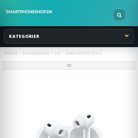
KATEGORIER
Forside
/
Produktkatalog
/
Lyd
/
Apple AirPods Pro 3