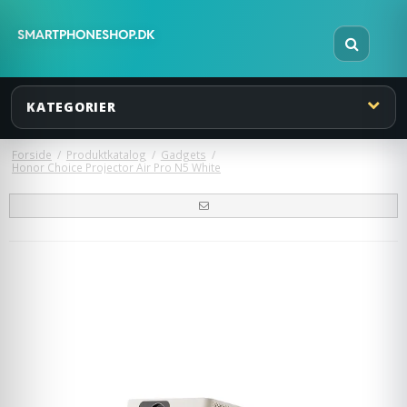
KATEGORIER
Forside
/
Produktkatalog
/
Gadgets
/
Honor Choice Projector Air Pro N5 White