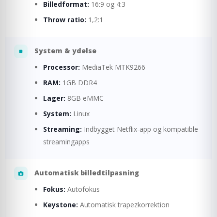
Billedformat:
16:9 og 4:3
Throw ratio:
1,2:1
System & ydelse
Processor:
MediaTek MTK9266
RAM:
1GB DDR4
Lager:
8GB eMMC
System:
Linux
Streaming:
Indbygget Netflix-app og kompatible
streamingapps
Automatisk billedtilpasning
Fokus:
Autofokus
Keystone:
Automatisk trapezkorrektion