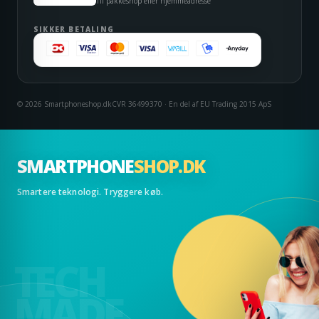
Til pakkeshop eller hjemmeadresse
SIKKER BETALING
© 2026 Smartphoneshop.dk
CVR 36499370 · En del af EU Trading 2015 ApS
SMARTPHONE
SHOP.DK
Smartere teknologi. Tryggere køb.
TECH
MADE