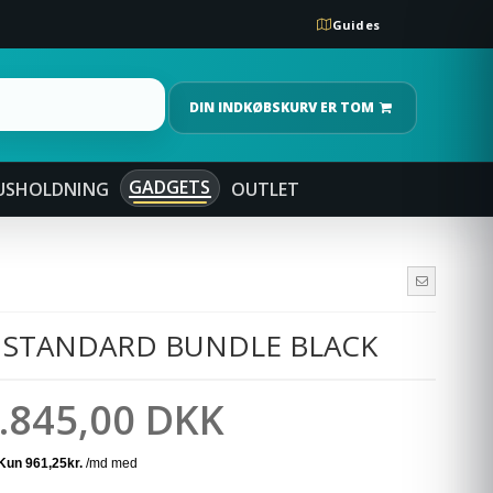
Guides
DIN INDKØBSKURV ER TOM
GADGETS
USHOLDNING
OUTLET
5 STANDARD BUNDLE BLACK
.845,00 DKK