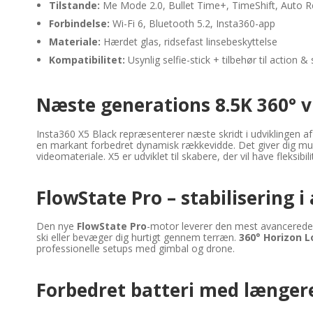
Tilstande:
Me Mode 2.0, Bullet Time+, TimeShift, Auto 
Forbindelse:
Wi-Fi 6, Bluetooth 5.2, Insta360-app
Materiale:
Hærdet glas, ridsefast linsebeskyttelse
Kompatibilitet:
Usynlig selfie-stick + tilbehør til action &
Næste generations 8.5K 360° 
Insta360 X5 Black repræsenterer næste skridt i udviklingen
en markant forbedret dynamisk rækkevidde. Det giver dig muli
videomateriale. X5 er udviklet til skabere, der vil have fleksi
FlowState Pro – stabilisering 
Den nye
FlowState Pro
-motor leverer den mest avancerede 
ski eller bevæger dig hurtigt gennem terræn.
360° Horizon L
professionelle setups med gimbal og drone.
Forbedret batteri med længer