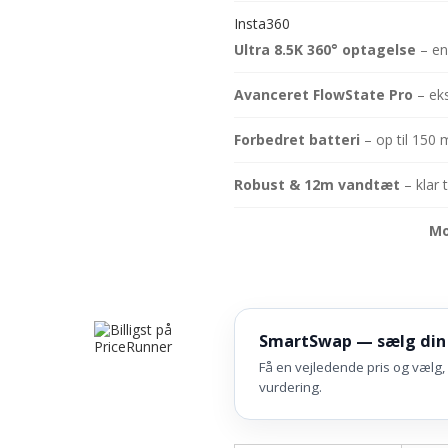
Insta360
Ultra 8.5K 360° optagelse
– en
Avanceret FlowState Pro
– eks
Forbedret batteri
– op til 150 
Robust & 12m vandtæt
– klar 
Mo
SmartSwap — sælg din
Få en vejledende pris og vælg, 
vurdering.