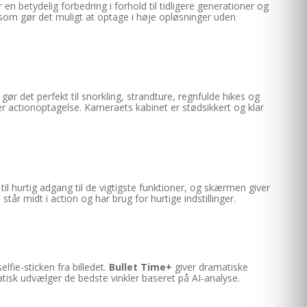
n betydelig forbedring i forhold til tidligere generationer og
 som gør det muligt at optage i høje opløsninger uden
gør det perfekt til snorkling, strandture, regnfulde hikes og
r actionoptagelse. Kameraets kabinet er stødsikkert og klar
til hurtig adgang til de vigtigste funktioner, og skærmen giver
tår midt i action og har brug for hurtige indstillinger.
lfie-sticken fra billedet.
Bullet Time+
giver dramatiske
k udvælger de bedste vinkler baseret på AI-analyse.