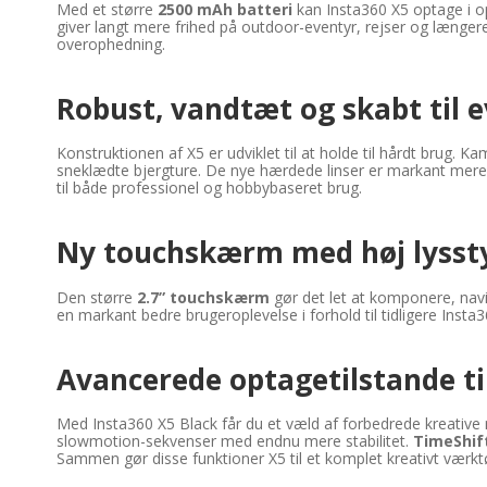
Med et større
2500 mAh batteri
kan Insta360 X5 optage i op
giver langt mere frihed på outdoor-eventyr, rejser og længer
overophedning.
Robust, vandtæt og skabt til 
Konstruktionen af X5 er udviklet til at holde til hårdt brug. K
sneklædte bjergture. De nye hærdede linser er markant mere r
til både professionel og hobbybaseret brug.
Ny touchskærm med høj lysst
Den større
2.7” touchskærm
gør det let at komponere, navig
en markant bedre brugeroplevelse i forhold til tidligere Insta3
Avancerede optagetilstande til
Med Insta360 X5 Black får du et væld af forbedrede kreative
slowmotion-sekvenser med endnu mere stabilitet.
TimeShif
Sammen gør disse funktioner X5 til et komplet kreativt værktø