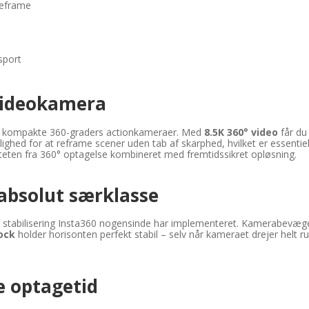
Reframe
 sport
videokamera
 af kompakte 360-graders actionkameraer. Med
8.5K 360° video
får du
ghed for at reframe scener uden tab af skarphed, hvilket er essentiel
biliteten fra 360° optagelse kombineret med fremtidssikret opløsning.
i absolut særklasse
stabilisering Insta360 nogensinde har implementeret. Kamerabevægelse
ock
holder horisonten perfekt stabil – selv når kameraet drejer helt ru
e optagetid