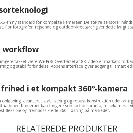
sorteknologi
X5 en ny standard for kompakte kameraer. De større sensorer håndte
t. For fotografer, rejsende og outdoor-kreatører giver dette langt stø
e workflow
rtigere takket være
Wi-Fi 6
. Overførsel af 8K-video er markant forbe
ring og stabil forbindelse. Appens interface giver adgang til smart 
 frihed i et kompakt 360°-kamera
m opløsning, avanceret stabilisering og robust konstruktion uden at ø
 situationer. Kameraet kan fungere som actionkamera, rejsekamera, 
st fleksible og fremtidssikrede 360°-løsning på markedet.
RELATEREDE PRODUKTER