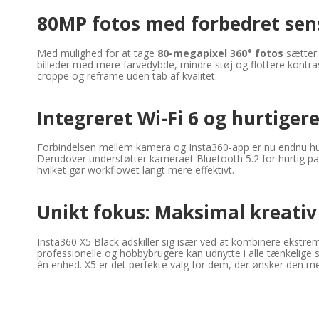
80MP fotos med forbedret sen
Med mulighed for at tage
80-megapixel 360° fotos
sætter 
billeder med mere farvedybde, mindre støj og flottere kontras
croppe og reframe uden tab af kvalitet.
Integreret Wi-Fi 6 og hurtiger
Forbindelsen mellem kamera og Insta360-app er nu endnu hu
Derudover understøtter kameraet Bluetooth 5.2 for hurtig par
hvilket gør workflowet langt mere effektivt.
Unikt fokus: Maksimal kreativ
Insta360 X5 Black adskiller sig især ved at kombinere ekstre
professionelle og hobbybrugere kan udnytte i alle tænkelige
én enhed. X5 er det perfekte valg for dem, der ønsker den me