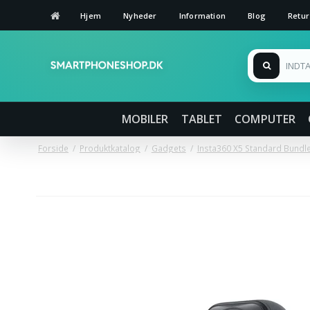
Hjem
Nyheder
Information
Blog
Retur
MOBILER
TABLET
COMPUTER
Forside
/
Produktkatalog
/
Gadgets
/
Insta360 X5 Standard Bundle