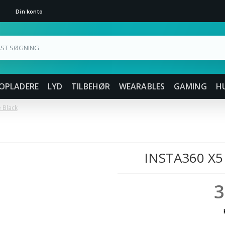
Din konto
OPLADERE
LYD
TILBEHØR
WEARABLES
GAMING
H
 Black
INSTA360 X
3