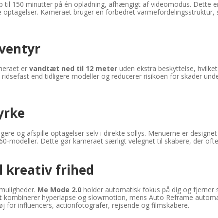
 til 150 minutter på én opladning, afhængigt af videomodus. Dette er e
e optagelser. Kameraet bruger en forbedret varmefordelingsstruktur,
eventyr
ameraet er
vandtæt ned til 12 meter
uden ekstra beskyttelse, hvilket 
idsefast end tidligere modeller og reducerer risikoen for skader unde
yrke
ere og afspille optagelser selv i direkte sollys. Menuerne er designet 
60-modeller. Dette gør kameraet særligt velegnet til skabere, der ofte s
 kreativ frihed
 muligheder.
Me Mode 2.0
holder automatisk fokus på dig og fjerner se
t
kombinerer hyperlapse og slowmotion, mens Auto Reframe automatis
j for influencers, actionfotografer, rejsende og filmskabere.