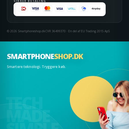
SIKKER BETALING
© 2026 Smartphoneshop.dk
CVR 36499370 · En del af EU Trading 2015 ApS
SMARTPHONE
SHOP.DK
Smartere teknologi. Tryggere køb.
TECH
MADE
SIMPLE