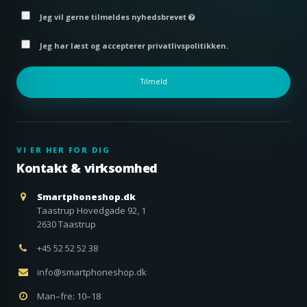
Jeg vil gerne tilmeldes nyhedsbrevet
Jeg har læst og accepterer privatlivspolitikken.
Tilmeld
VI ER HER FOR DIG
Kontakt & virksomhed
Smartphoneshop.dk
Taastrup Hovedgade 92, 1
2630 Taastrup
+45 52 52 52 38
info@smartphoneshop.dk
Man–fre: 10–18