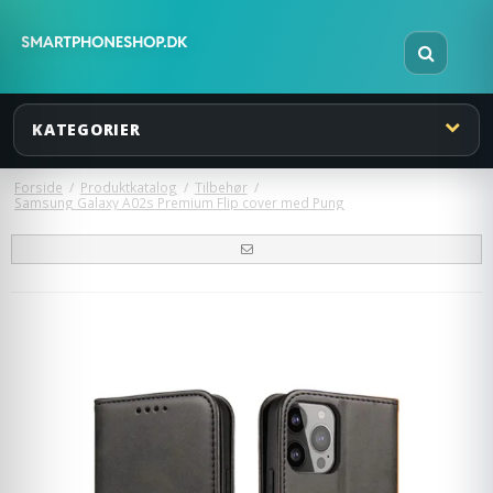
KATEGORIER
Forside
/
Produktkatalog
/
Tilbehør
/
Samsung Galaxy A02s Premium Flip cover med Pung