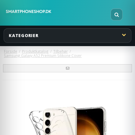
KATEGORIER
Forside
/
Produktkatalog
/
Tilbehør
/
Samsung Galaxy A52 Premium Silikone Cover