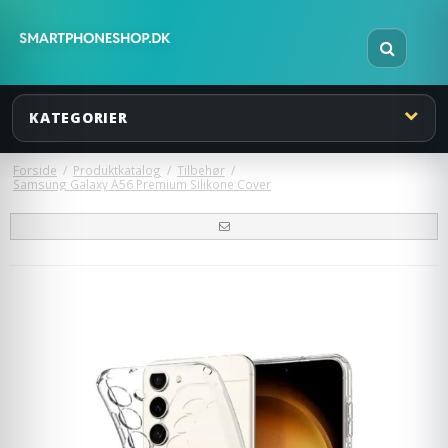
KATEGORIER
Forside
/
Produktkatalog
/
Tilbehør
/
Samsung Galaxy A56 Premium Silikone Cover