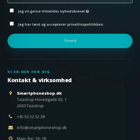
Jeg vil gerne tilmeldes nyhedsbrevet
Jeg har læst og accepterer privatlivspolitikken.
Tilmeld
VI ER HER FOR DIG
Kontakt & virksomhed
Smartphoneshop.dk
Taastrup Hovedgade 92, 1
2630 Taastrup
+45 52 52 52 38
info@smartphoneshop.dk
Man–fre: 10–18