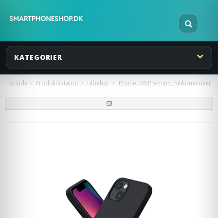
KATEGORIER
Forside
/
Produktkatalog
/
Tilbehør
/
iPhone 7/8 Premium Silikonecover