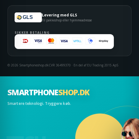
Levering med GLS
GLS
Til pakkeshop eller hjemmeadresse
SIKKER BETALING
© 2026 Smartphoneshop.dk
CVR 36499370 · En del af EU Trading 2015 ApS
SMARTPHONE
SHOP.DK
Smartere teknologi. Tryggere køb.