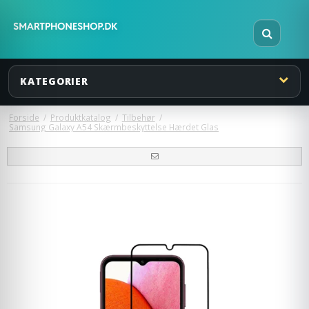
KATEGORIER
Forside
/
Produktkatalog
/
Tilbehør
/
Samsung Galaxy A54 Skærmbeskyttelse Hærdet Glas