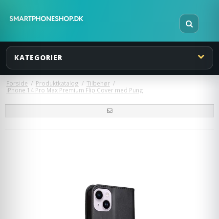
KATEGORIER
Forside
/
Produktkatalog
/
Tilbehør
/
iPhone 14 Pro Max Premium Flip Cover med Pung