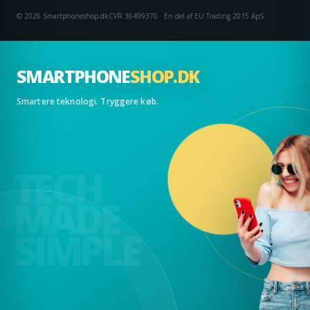
© 2026 Smartphoneshop.dk
CVR 36499370 · En del af EU Trading 2015 ApS
SMARTPHONE
SHOP.DK
Smartere teknologi. Tryggere køb.
TECH
MADE
SIMPLE