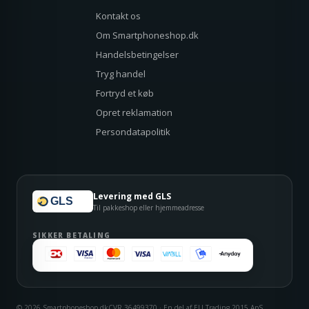
Kontakt os
Om Smartphoneshop.dk
Handelsbetingelser
Tryg handel
Fortryd et køb
Opret reklamation
Persondatapolitik
Levering med GLS
GLS
Til pakkeshop eller hjemmeadresse
SIKKER BETALING
© 2026 Smartphoneshop.dk
CVR 36499370 · En del af EU Trading 2015 ApS