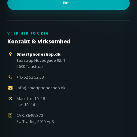
Tilmeld
VI ER HER FOR DIG
Kontakt & virksomhed
Smartphoneshop.dk
Taastrup Hovedgade 92, 1
2630 Taastrup
+45 52 52 52 38
info@smartphoneshop.dk
Man–fre: 10–18
Lør: 10–14
CVR: 36499370
EU Trading 2015 ApS