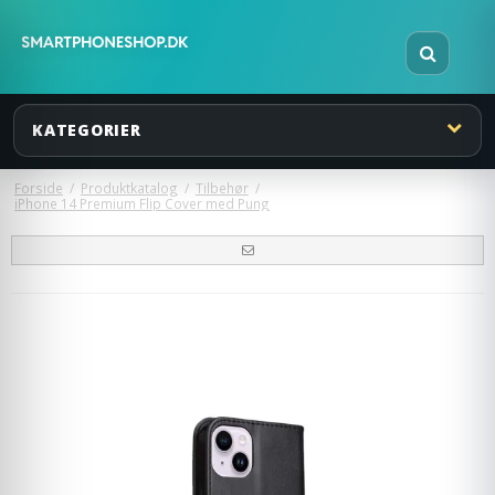
KATEGORIER
Forside
/
Produktkatalog
/
Tilbehør
/
iPhone 14 Premium Flip Cover med Pung