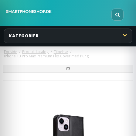
KATEGORIER
Forside
/
Produktkatalog
/
Tilbehør
/
iPhone 13 Pro Max Premium Flip Cover med Pung