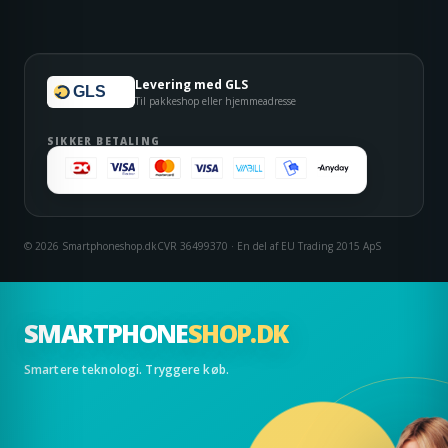
Levering med GLS
GLS
Til pakkeshop eller hjemmeadresse
SIKKER BETALING
© 2026 Smartphoneshop.dk
CVR 36499370 · En del af EU Trading 2015 ApS
SMARTPHONE
SHOP.DK
Smartere teknologi. Tryggere køb.