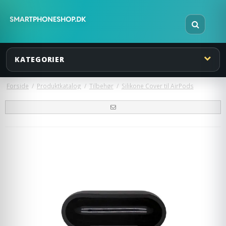
KATEGORIER
Forside
/
Produktkatalog
/
Tilbehør
/
Silikone Cover til AirPods