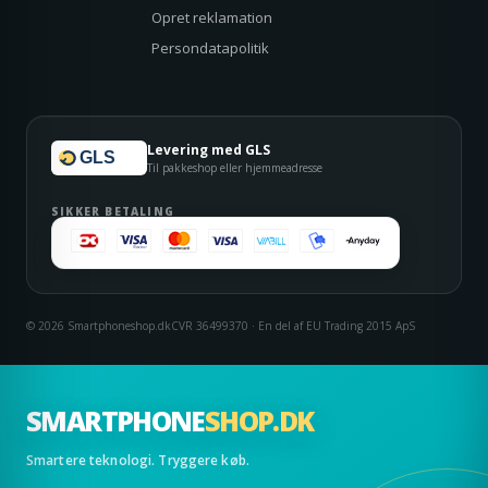
Opret reklamation
Persondatapolitik
Levering med GLS
GLS
Til pakkeshop eller hjemmeadresse
SIKKER BETALING
© 2026 Smartphoneshop.dk
CVR 36499370 · En del af EU Trading 2015 ApS
SMARTPHONE
SHOP.DK
Smartere teknologi. Tryggere køb.