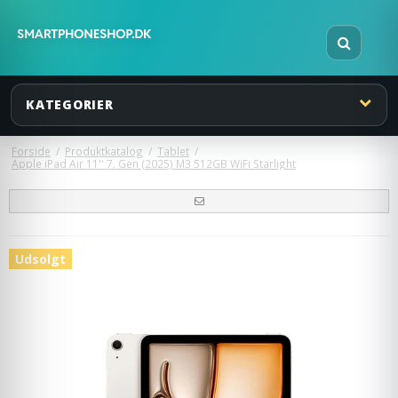
KATEGORIER
Forside
/
Produktkatalog
/
Tablet
/
Apple iPad Air 11'' 7. Gen (2025) M3 512GB WiFi Starlight
Udsolgt