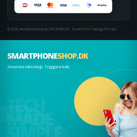
© 2026 Smartphoneshop.dk
CVR 36499370 · En del af EU Trading 2015 ApS
SMARTPHONE
SHOP.DK
Smartere teknologi. Tryggere køb.
TECH
MADE
SIMPLE