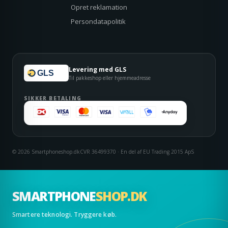
Opret reklamation
Persondatapolitik
Levering med GLS
GLS
Til pakkeshop eller hjemmeadresse
SIKKER BETALING
© 2026 Smartphoneshop.dk
CVR 36499370 · En del af EU Trading 2015 ApS
SMARTPHONE
SHOP.DK
Smartere teknologi. Tryggere køb.