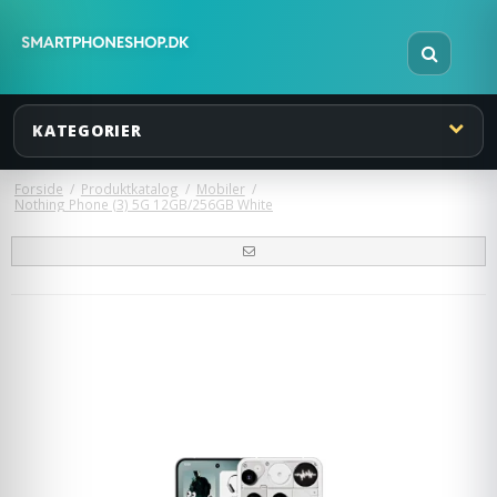
KATEGORIER
Forside
/
Produktkatalog
/
Mobiler
/
Nothing Phone (3) 5G 12GB/256GB White