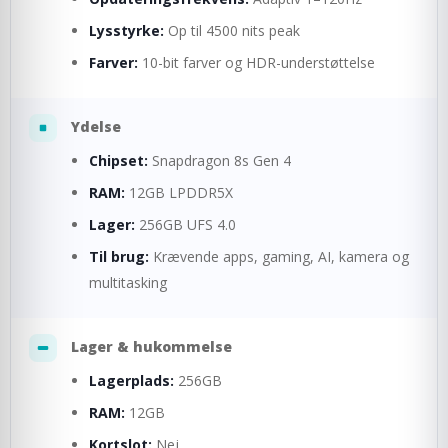
Lysstyrke:
Op til 4500 nits peak
Farver:
10-bit farver og HDR-understøttelse
Ydelse
Chipset:
Snapdragon 8s Gen 4
RAM:
12GB LPDDR5X
Lager:
256GB UFS 4.0
Til brug:
Krævende apps, gaming, AI, kamera og
multitasking
Lager & hukommelse
Lagerplads:
256GB
RAM:
12GB
Kortslot:
Nej