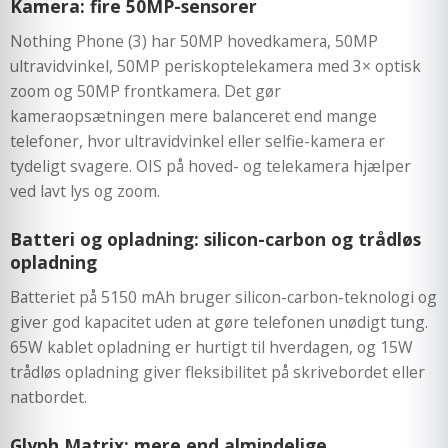
Kamera: fire 50MP-sensorer
Nothing Phone (3) har 50MP hovedkamera, 50MP
ultravidvinkel, 50MP periskoptelekamera med 3× optisk
zoom og 50MP frontkamera. Det gør
kameraopsætningen mere balanceret end mange
telefoner, hvor ultravidvinkel eller selfie-kamera er
tydeligt svagere. OIS på hoved- og telekamera hjælper
ved lavt lys og zoom.
Batteri og opladning: silicon-carbon og trådløs
opladning
Batteriet på 5150 mAh bruger silicon-carbon-teknologi og
giver god kapacitet uden at gøre telefonen unødigt tung.
65W kablet opladning er hurtigt til hverdagen, og 15W
trådløs opladning giver fleksibilitet på skrivebordet eller
natbordet.
Glyph Matrix: mere end almindelige