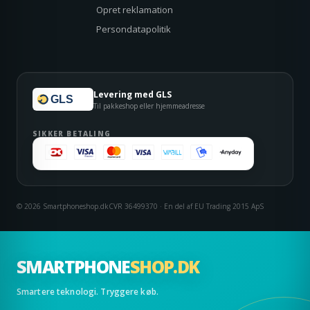
Opret reklamation
Persondatapolitik
Levering med GLS
GLS
Til pakkeshop eller hjemmeadresse
SIKKER BETALING
© 2026 Smartphoneshop.dk
CVR 36499370 · En del af EU Trading 2015 ApS
SMARTPHONE
SHOP.DK
Smartere teknologi. Tryggere køb.