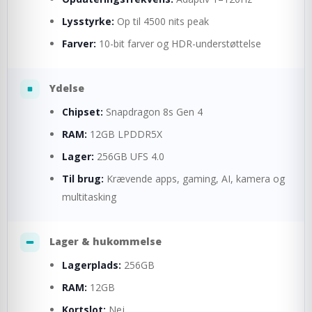
Lysstyrke:
Op til 4500 nits peak
Farver:
10-bit farver og HDR-understøttelse
Ydelse
Chipset:
Snapdragon 8s Gen 4
RAM:
12GB LPDDR5X
Lager:
256GB UFS 4.0
Til brug:
Krævende apps, gaming, AI, kamera og
multitasking
Lager & hukommelse
Lagerplads:
256GB
RAM:
12GB
Kortslot:
Nej