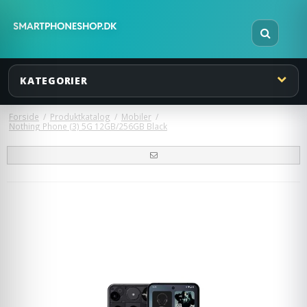
KATEGORIER
Forside
/
Produktkatalog
/
Mobiler
/
Nothing Phone (3) 5G 12GB/256GB Black