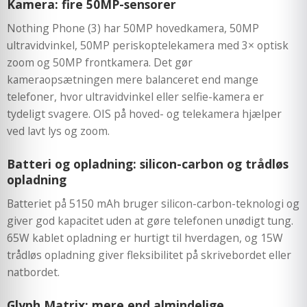
Kamera: fire 50MP-sensorer
Nothing Phone (3) har 50MP hovedkamera, 50MP
ultravidvinkel, 50MP periskoptelekamera med 3× optisk
zoom og 50MP frontkamera. Det gør
kameraopsætningen mere balanceret end mange
telefoner, hvor ultravidvinkel eller selfie-kamera er
tydeligt svagere. OIS på hoved- og telekamera hjælper
ved lavt lys og zoom.
Batteri og opladning: silicon-carbon og trådløs
opladning
Batteriet på 5150 mAh bruger silicon-carbon-teknologi og
giver god kapacitet uden at gøre telefonen unødigt tung.
65W kablet opladning er hurtigt til hverdagen, og 15W
trådløs opladning giver fleksibilitet på skrivebordet eller
natbordet.
Glyph Matrix: mere end almindelige