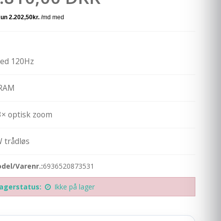
med 120Hz
 RAM
× optisk zoom
 trådløs
del/Varenr.:
6936520873531
agerstatus:
Ikke på lager