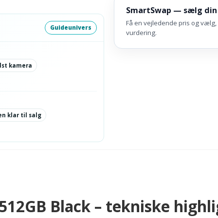
SmartSwap — sælg din
Få en vejledende pris og vælg, 
Guideunivers
vurdering.
dst kamera
n klar til salg
12GB Black – tekniske highli