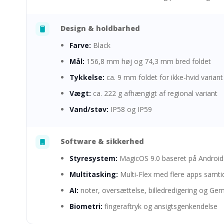
Design & holdbarhed
Farve:
Black
Mål:
156,8 mm høj og 74,3 mm bred foldet
Tykkelse:
ca. 9 mm foldet for ikke-hvid variant
Vægt:
ca. 222 g afhængigt af regional variant
Vand/støv:
IP58 og IP59
Software & sikkerhed
Styresystem:
MagicOS 9.0 baseret på Android
Multitasking:
Multi-Flex med flere apps samti
AI:
noter, oversættelse, billedredigering og Gem
Biometri:
fingeraftryk og ansigtsgenkendelse