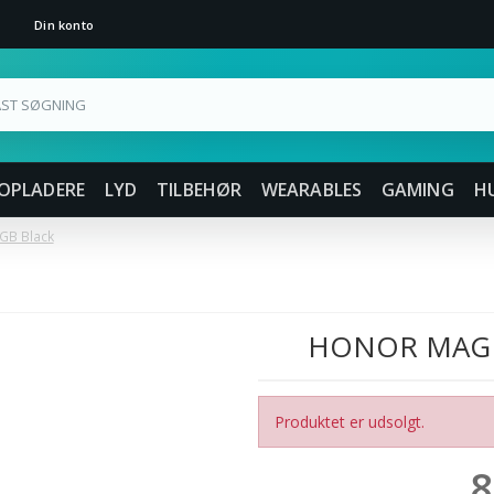
Din konto
OPLADERE
LYD
TILBEHØR
WEARABLES
GAMING
H
GB Black
HONOR MAGIC
Produktet er udsolgt.
8