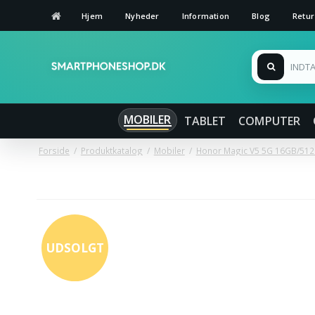
Hjem
Nyheder
Information
Blog
Retur
MOBILER
TABLET
COMPUTER
Forside
/
Produktkatalog
/
Mobiler
/
Honor Magic V5 5G 16GB/512
UDSOLGT