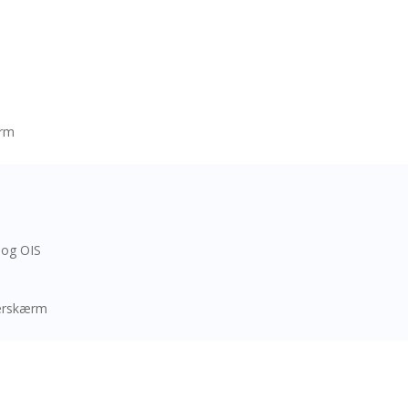
ærm
 og OIS
derskærm