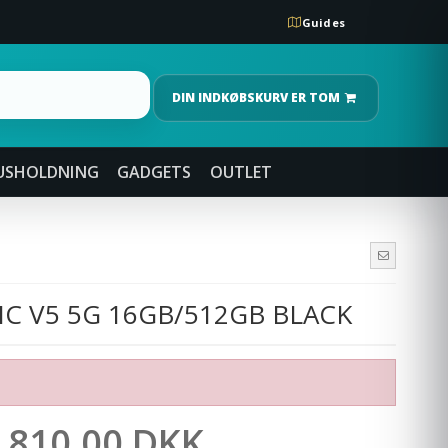
Guides
DIN INDKØBSKURV ER TOM
USHOLDNING
GADGETS
OUTLET
 V5 5G 16GB/512GB BLACK
.810,00 DKK