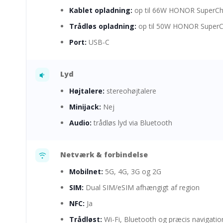
Kablet opladning:
op til 66W HONOR SuperCh
Trådløs opladning:
op til 50W HONOR Super
Port:
USB-C
Lyd
Højtalere:
stereohøjtalere
Minijack:
Nej
Audio:
trådløs lyd via Bluetooth
Netværk & forbindelse
Mobilnet:
5G, 4G, 3G og 2G
SIM:
Dual SIM/eSIM afhængigt af region
NFC:
Ja
Trådløst:
Wi-Fi, Bluetooth og præcis navigatio