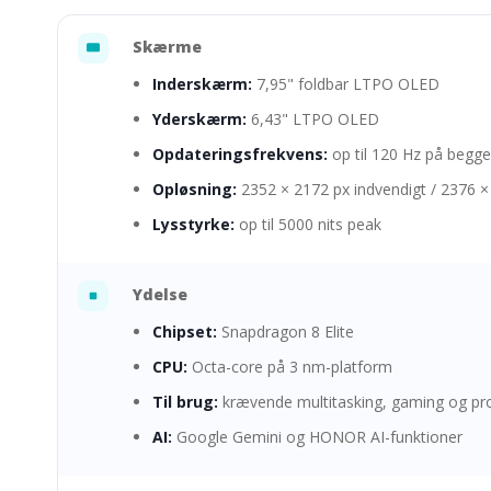
Skærme
Inderskærm:
7,95" foldbar LTPO OLED
Yderskærm:
6,43" LTPO OLED
Opdateringsfrekvens:
op til 120 Hz på beg
Opløsning:
2352 × 2172 px indvendigt / 2376 ×
Lysstyrke:
op til 5000 nits peak
Ydelse
Chipset:
Snapdragon 8 Elite
CPU:
Octa-core på 3 nm-platform
Til brug:
krævende multitasking, gaming og pro
AI:
Google Gemini og HONOR AI-funktioner