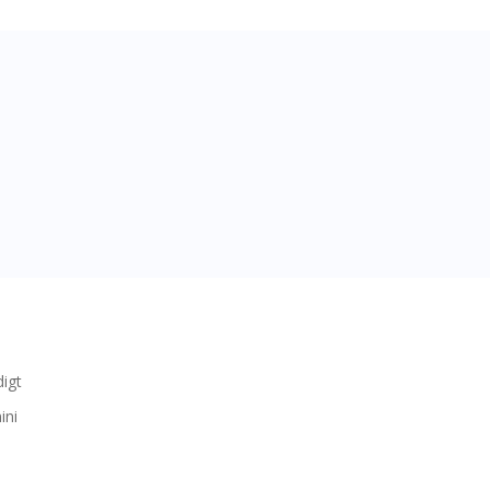
digt
ini