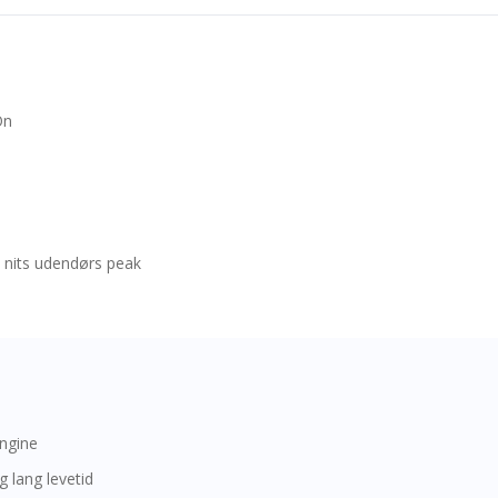
On
 nits udendørs peak
ngine
 lang levetid