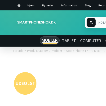
Hjem
Nyheder
Information
Blog
Retur
MOBILER
TABLET
COMPUTER
Forside
/
Produktkatalog
/
Mobiler
/
Apple iPhone 17 Pro Max 1TB
UDSOLGT