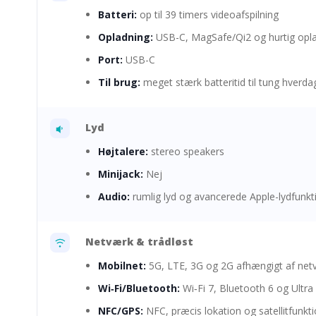
Batteri:
op til 39 timers videoafspilning
Opladning:
USB-C, MagSafe/Qi2 og hurtig opl
Port:
USB-C
Til brug:
meget stærk batteritid til tung hverd
Lyd
Højtalere:
stereo speakers
Minijack:
Nej
Audio:
rumlig lyd og avancerede Apple-lydfunkt
Netværk & trådløst
Mobilnet:
5G, LTE, 3G og 2G afhængigt af net
Wi‑Fi/Bluetooth:
Wi‑Fi 7, Bluetooth 6 og Ultr
NFC/GPS:
NFC, præcis lokation og satellitfunkt