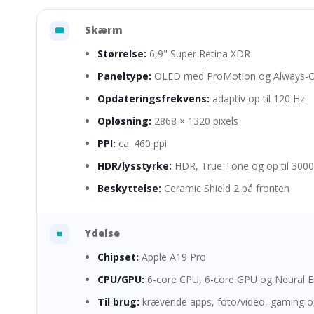
Skærm
Størrelse:
6,9" Super Retina XDR
Paneltype:
OLED med ProMotion og Always-
Opdateringsfrekvens:
adaptiv op til 120 Hz
Opløsning:
2868 × 1320 pixels
PPI:
ca. 460 ppi
HDR/lysstyrke:
HDR, True Tone og op til 3000
Beskyttelse:
Ceramic Shield 2 på fronten
Ydelse
Chipset:
Apple A19 Pro
CPU/GPU:
6-core CPU, 6-core GPU og Neural E
Til brug:
krævende apps, foto/video, gaming og