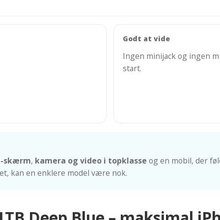
Godt at vide
Ingen minijack og ingen mi
start.
ne-skærm
,
kamera og video i topklasse
og en mobil, der fø
et, kan en enklere model være nok.
1TB Deep Blue – maksimal iP