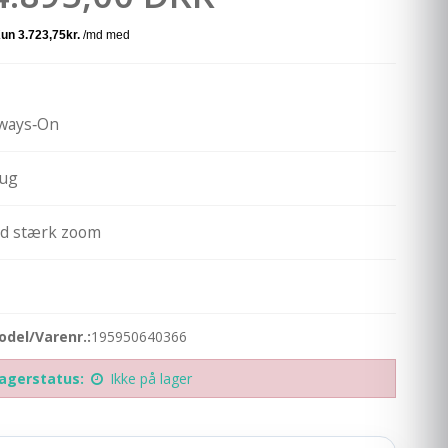
lways‑On
rug
d stærk zoom
odel/Varenr.:
195950640366
agerstatus:
Ikke på lager