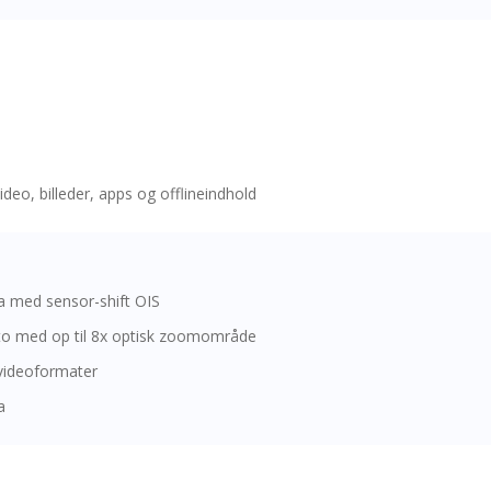
deo, billeder, apps og offlineindhold
 med sensor-shift OIS
to med op til 8x optisk zoomområde
 videoformater
a