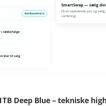
SmartSwap — sælg din
Få en vejledende pris og vælg, 
Guideunivers
vurdering.
 i rækkefølge
n klar til salg
TB Deep Blue – tekniske high