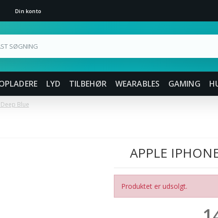
Din konto
OPLADERE
LYD
TILBEHØR
WEARABLES
GAMING
H
 Deep Blue
APPLE IPHONE
Produktet er udsolgt.
1