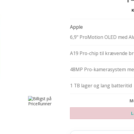
Apple
6,9" ProMotion OLED med A
A19 Pro-chip til krævende b
48MP Pro-kamerasystem me
1 TB lager og lang batteritid
M
L