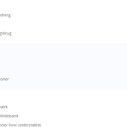
adning
agsbrug
ioner
værk
a Wideband
ioner hvor understøttet