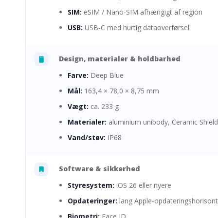
SIM:
eSIM / Nano-SIM afhængigt af region
USB:
USB-C med hurtig dataoverførsel
Design, materialer & holdbarhed
Farve:
Deep Blue
Mål:
163,4 × 78,0 × 8,75 mm
Vægt:
ca. 233 g
Materialer:
aluminium unibody, Ceramic Shield
Vand/støv:
IP68
Software & sikkerhed
Styresystem:
iOS 26 eller nyere
Opdateringer:
lang Apple-opdateringshorisont
Biometri:
Face ID