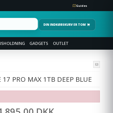
Guides
DIN INDKØBSKURV ER TOM
USHOLDNING
GADGETS
OUTLET
 17 PRO MAX 1TB DEEP BLUE
4.895,00 DKK