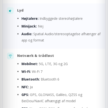
Lyd
Højtalere:
Indbyggede stereohøjtalere
Minijack:
Nej
Audio:
Spatial Audio/stereooptagelse afhænger af
app og format
Netværk & trådløst
Mobilnet:
5G, LTE, 3G og 2G
Wi-Fi:
Wi‑Fi 7
Bluetooth:
Bluetooth 6
NFC:
Ja
GPS:
GPS, GLONASS, Galileo, QZSS og
BeiDou/NavIC afhængigt af model