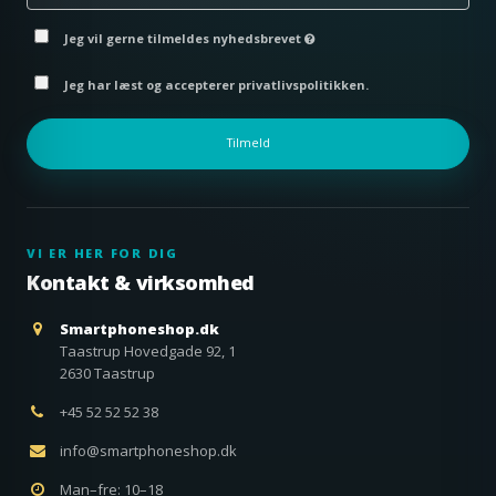
Jeg vil gerne tilmeldes nyhedsbrevet
Jeg har læst og accepterer privatlivspolitikken.
Tilmeld
VI ER HER FOR DIG
Kontakt & virksomhed
Smartphoneshop.dk
Taastrup Hovedgade 92, 1
2630 Taastrup
+45 52 52 52 38
info@smartphoneshop.dk
Man–fre: 10–18