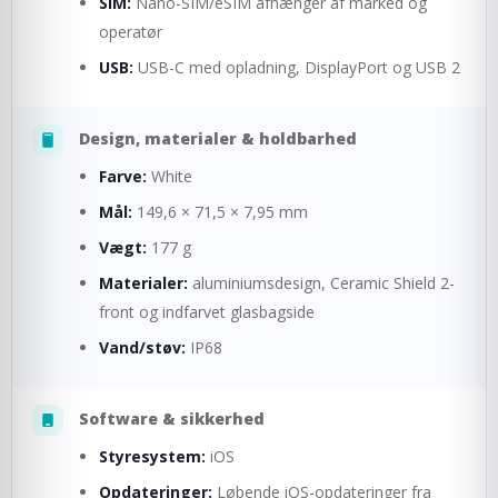
SIM:
Nano-SIM/eSIM afhænger af marked og
operatør
USB:
USB-C med opladning, DisplayPort og USB 2
Design, materialer & holdbarhed
Farve:
White
Mål:
149,6 × 71,5 × 7,95 mm
Vægt:
177 g
Materialer:
aluminiumsdesign, Ceramic Shield 2-
front og indfarvet glasbagside
Vand/støv:
IP68
Software & sikkerhed
Styresystem:
iOS
Opdateringer:
Løbende iOS-opdateringer fra