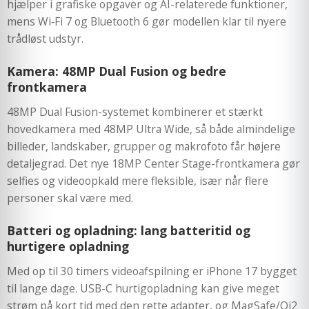
hjælper i grafiske opgaver og AI-relaterede funktioner,
mens Wi‑Fi 7 og Bluetooth 6 gør modellen klar til nyere
trådløst udstyr.
Kamera: 48MP Dual Fusion og bedre
frontkamera
48MP Dual Fusion-systemet kombinerer et stærkt
hovedkamera med 48MP Ultra Wide, så både almindelige
billeder, landskaber, grupper og makrofoto får højere
detaljegrad. Det nye 18MP Center Stage-frontkamera gør
selfies og videoopkald mere fleksible, især når flere
personer skal være med.
Batteri og opladning: lang batteritid og
hurtigere opladning
Med op til 30 timers videoafspilning er iPhone 17 bygget
til lange dage. USB-C hurtigopladning kan give meget
strøm på kort tid med den rette adapter, og MagSafe/Qi2