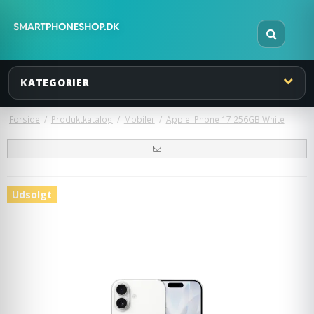
KATEGORIER
Forside
/
Produktkatalog
/
Mobiler
/
Apple iPhone 17 256GB White
Udsolgt