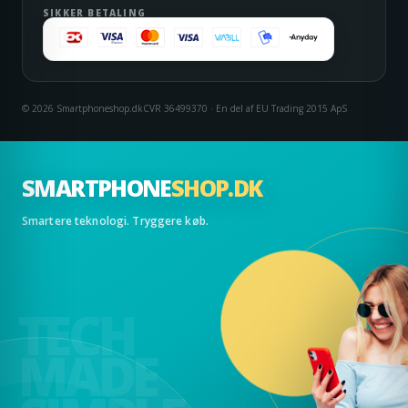
SIKKER BETALING
© 2026 Smartphoneshop.dk
CVR 36499370 · En del af EU Trading 2015 ApS
SMARTPHONE
SHOP.DK
Smartere teknologi. Tryggere køb.
TECH
MADE