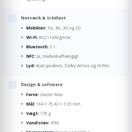
Netværk & trådløst
Mobilnet:
5G, 4G, 3G og 2G
Wi-Fi:
802.11a/b/g/n/ac
Bluetooth:
5.1
NFC:
Ja, markedsafhængigt
Lyd:
dual speakers, Dolby Atmos og Hi-Res
Design & software
Farve:
Glacier Blue
Mål:
164 × 75,42 × 7,35 mm
Vægt:
178 g
Vand/støv:
IP66