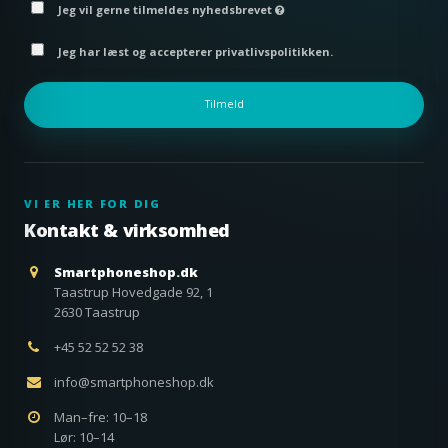
Jeg vil gerne tilmeldes nyhedsbrevet
Jeg har læst og accepterer privatlivspolitikken.
Tilmeld
VI ER HER FOR DIG
Kontakt & virksomhed
Smartphoneshop.dk
Taastrup Hovedgade 92, 1
2630 Taastrup
+45 52 52 52 38
info@smartphoneshop.dk
Man–fre: 10–18
Lør: 10–14