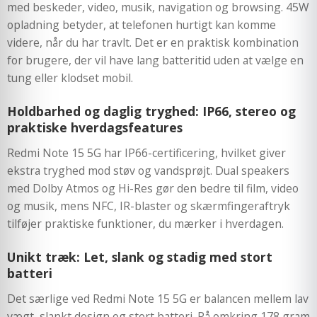
med beskeder, video, musik, navigation og browsing. 45W
opladning betyder, at telefonen hurtigt kan komme
videre, når du har travlt. Det er en praktisk kombination
for brugere, der vil have lang batteritid uden at vælge en
tung eller klodset mobil.
Holdbarhed og daglig tryghed: IP66, stereo og
praktiske hverdagsfeatures
Redmi Note 15 5G har IP66-certificering, hvilket giver
ekstra tryghed mod støv og vandsprøjt. Dual speakers
med Dolby Atmos og Hi-Res gør den bedre til film, video
og musik, mens NFC, IR-blaster og skærmfingeraftryk
tilføjer praktiske funktioner, du mærker i hverdagen.
Unikt træk: Let, slank og stadig med stort
batteri
Det særlige ved Redmi Note 15 5G er balancen mellem lav
vægt, slankt design og stort batteri. På omkring 178 gram