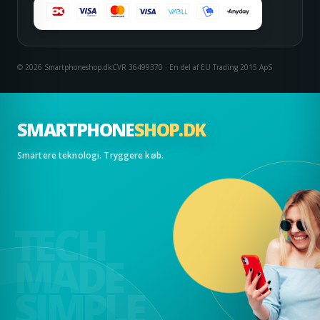
© 2026 Smartphoneshop.dk
CVR 36499370 · En del af EU Trading 2015 ApS
SMARTPHONE
SHOP.DK
Smartere teknologi. Tryggere køb.
TECH
MADE
SIMPLE