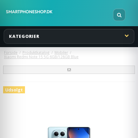
KATEGORIER
Forside
/
Produktkatalog
/
Mobiler
/
Xiaomi Redmi Note 15 5G 6GB/128GB Blue
Udsolgt