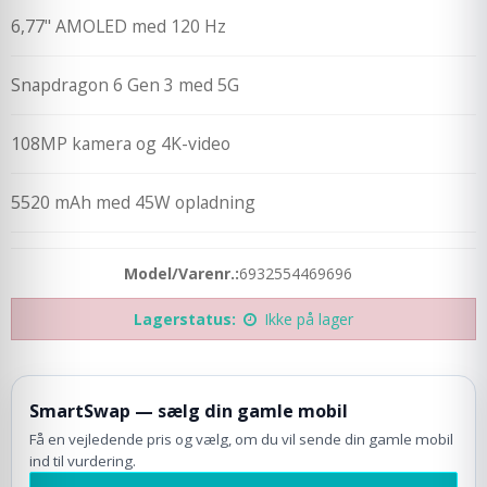
6,77" AMOLED med 120 Hz
Snapdragon 6 Gen 3 med 5G
108MP kamera og 4K-video
5520 mAh med 45W opladning
Model/Varenr.:
6932554469696
Lagerstatus:
Ikke på lager
SmartSwap — sælg din gamle mobil
Få en vejledende pris og vælg, om du vil sende din gamle mobil
ind til vurdering.