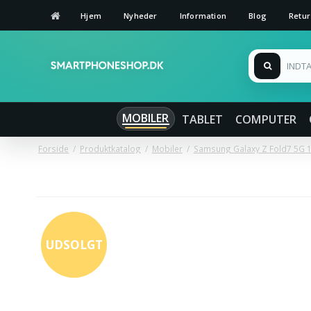
Hjem
Nyheder
Information
Blog
Retur
MOBILER
TABLET
COMPUTER
Forside
/
Produktkatalog
/
Mobiler
/
Samsung Galaxy Z Fold7 5G 12
UDSOLGT