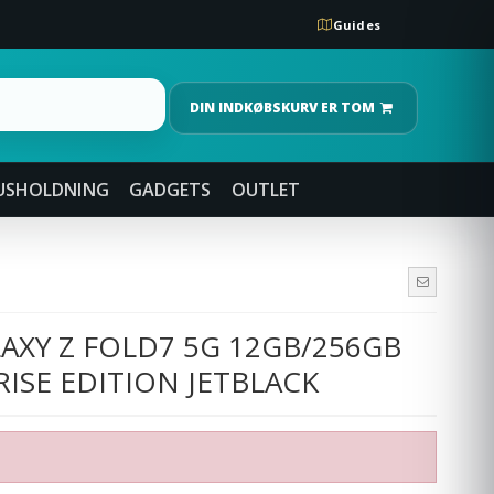
Guides
DIN INDKØBSKURV ER TOM
USHOLDNING
GADGETS
OUTLET
XY Z FOLD7 5G 12GB/256GB
ISE EDITION JETBLACK