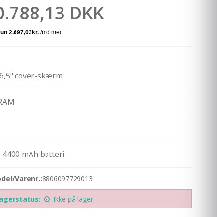
0.788,13 DKK
 6,5" cover-skærm
 RAM
 4400 mAh batteri
del/Varenr.:
8806097729013
agerstatus:
Ikke på lager