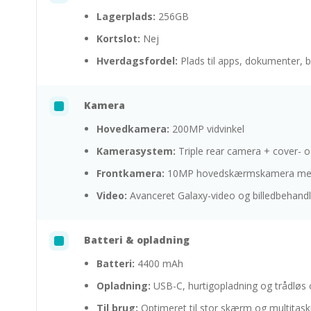
Lagerplads:
256GB
Kortslot:
Nej
Hverdagsfordel:
Plads til apps, dokumenter, b
Kamera
Hovedkamera:
200MP vidvinkel
Kamerasystem:
Triple rear camera + cover
Frontkamera:
10MP hovedskærmskamera med 
Video:
Avanceret Galaxy-video og billedbehandl
Batteri & opladning
Batteri:
4400 mAh
Opladning:
USB-C, hurtigopladning og trådløs 
Til brug:
Optimeret til stor skærm og multitask