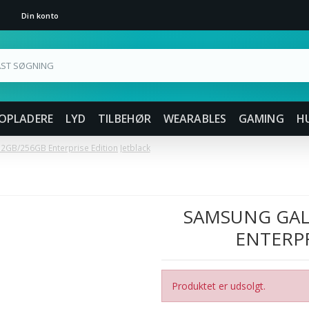
Din konto
OPLADERE
LYD
TILBEHØR
WEARABLES
GAMING
H
GB/256GB Enterprise Edition Jetblack
SAMSUNG GALA
ENTERPR
Produktet er udsolgt.