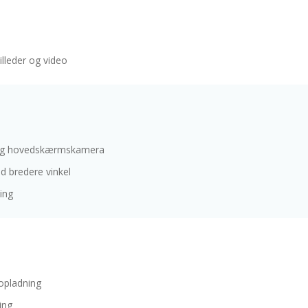
illeder og video
- og hovedskærmskamera
bredere vinkel
ing
opladning
ing