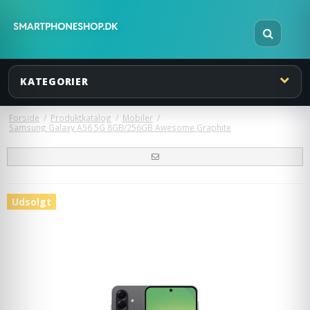
KATEGORIER
Forside
/
Produktkatalog
/
Mobiler
/
Samsung Galaxy A56 5G 8GB/256GB Awesome Graphite
Udsolgt