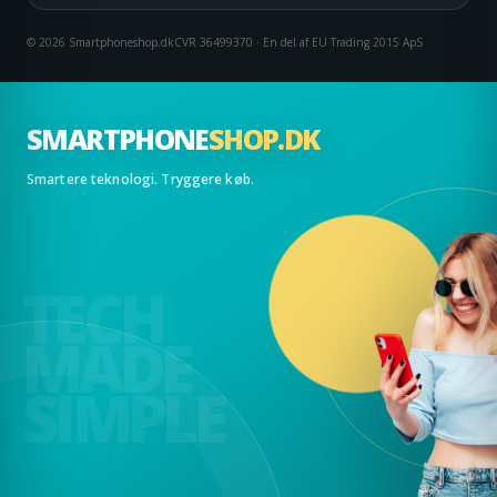
© 2026 Smartphoneshop.dk
CVR 36499370 · En del af EU Trading 2015 ApS
SMARTPHONE
SHOP.DK
Smartere teknologi. Tryggere køb.
TECH
MADE
SIMPLE