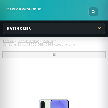
KATEGORIER
Forside
/
Produktkatalog
/
Mobiler
/
Samsung Galaxy A36 5G 6GB/128GB Awesome Lime