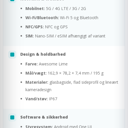
Mobilnet:
5G / 4G LTE / 3G / 2G
Wi-Fi/Bluetooth:
Wi-Fi 5 og Bluetooth
NFC/GPS:
NFC og GPS
SIM:
Nano-SIM / eSIM afhængigt af variant
Design & holdbarhed
Farve:
Awesome Lime
Mål/vægt:
162,9 × 78,2 × 7,4 mm / 195 g
Materialer:
glasbagside, flad sideprofil og lineært
kameradesign
Vand/støv:
IP67
Software & sikkerhed
Styresystem:
Android med One UI