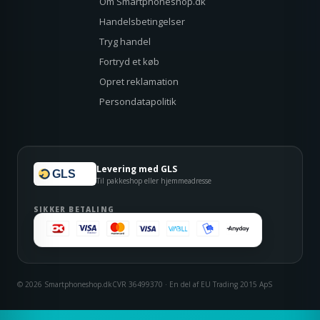
Om Smartphoneshop.dk
Handelsbetingelser
Tryg handel
Fortryd et køb
Opret reklamation
Persondatapolitik
Levering med GLS
GLS
Til pakkeshop eller hjemmeadresse
SIKKER BETALING
© 2026 Smartphoneshop.dk
CVR 36499370 · En del af EU Trading 2015 ApS