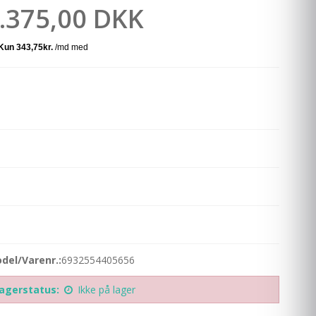
.375,00 DKK
del/Varenr.:
6932554405656
agerstatus:
Ikke på lager