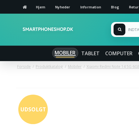
Hjem
Nyheder
Information
Blog
Retur
MOBILER
TABLET
COMPUTER
Forside
/
Produktkatalog
/
Mobiler
/
Xiaomi Redmi Note 14 5G 6GB
UDSOLGT