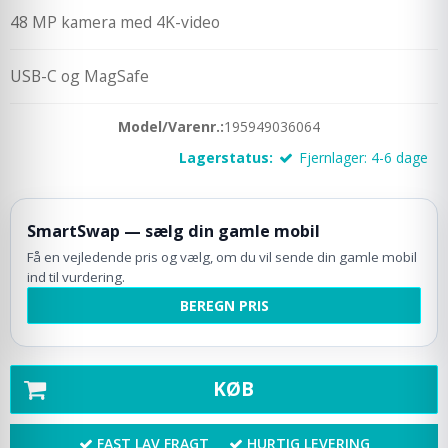
48 MP kamera med 4K-video
USB-C og MagSafe
Model/Varenr.:
195949036064
Lagerstatus:
Fjernlager: 4-6 dage
SmartSwap — sælg din gamle mobil
Få en vejledende pris og vælg, om du vil sende din gamle mobil
ind til vurdering.
BEREGN PRIS
KØB
FAST LAV FRAGT
HURTIG LEVERING