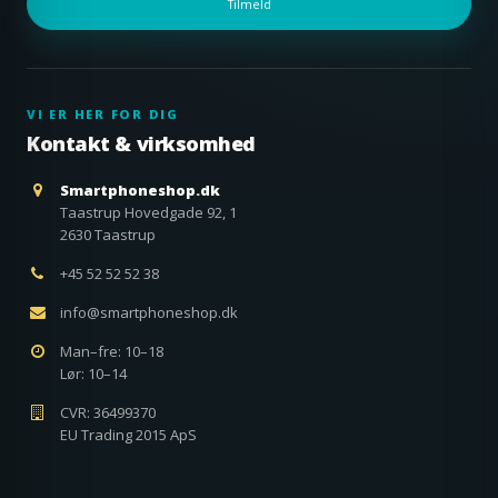
Tilmeld
VI ER HER FOR DIG
Kontakt & virksomhed
Smartphoneshop.dk
Taastrup Hovedgade 92, 1
2630 Taastrup
+45 52 52 52 38
info@smartphoneshop.dk
Man–fre: 10–18
Lør: 10–14
CVR: 36499370
EU Trading 2015 ApS