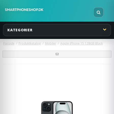
KATEGORIER
Forside
/
Produktkatalog
/
Mobiler
/
Apple iPhone 15 128GB Black