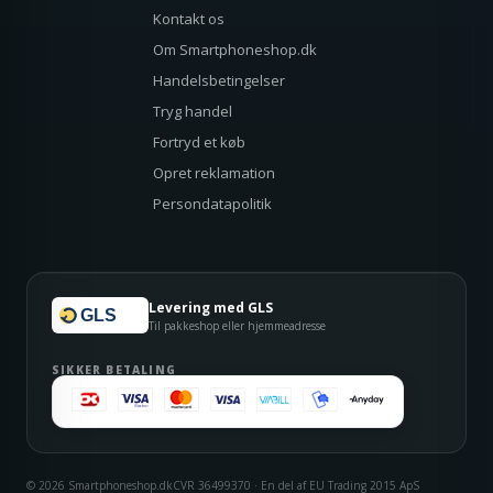
Kontakt os
Om Smartphoneshop.dk
Handelsbetingelser
Tryg handel
Fortryd et køb
Opret reklamation
Persondatapolitik
Levering med GLS
GLS
Til pakkeshop eller hjemmeadresse
SIKKER BETALING
© 2026 Smartphoneshop.dk
CVR 36499370 · En del af EU Trading 2015 ApS