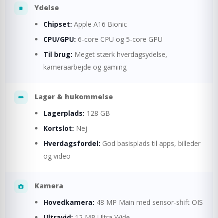
Ydelse
Chipset:
Apple A16 Bionic
CPU/GPU:
6-core CPU og 5-core GPU
Til brug:
Meget stærk hverdagsydelse,
kameraarbejde og gaming
Lager & hukommelse
Lagerplads:
128 GB
Kortslot:
Nej
Hverdagsfordel:
God basisplads til apps, billeder
og video
Kamera
Hovedkamera:
48 MP Main med sensor-shift OIS
Ultravid:
12 MP Ultra Wide