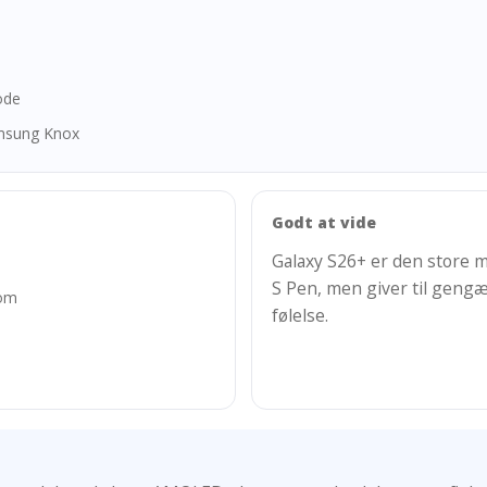
ode
amsung Knox
Godt at vide
Galaxy S26+ er den store m
S Pen, men giver til gengæ
oom
følelse.