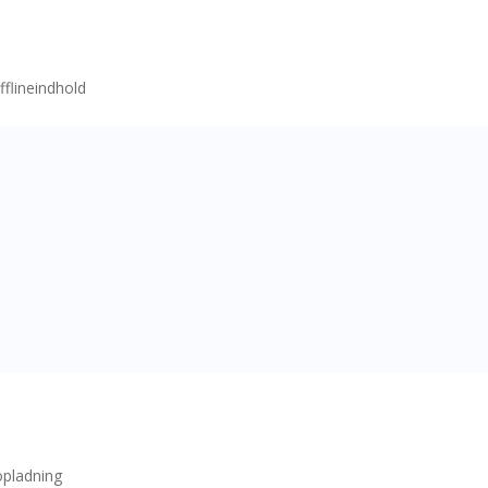
fflineindhold
opladning