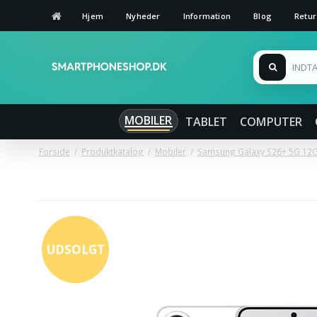
Hjem
Nyheder
Information
Blog
Retur
MOBILER
TABLET
COMPUTER
Forside
/
Produktkatalog
/
Mobiler
/
Samsung Galaxy S26+ 5G 12
UDSOLGT