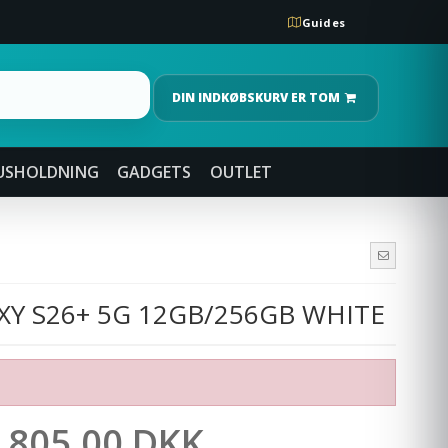
Guides
DIN INDKØBSKURV ER TOM
USHOLDNING
GADGETS
OUTLET
Y S26+ 5G 12GB/256GB WHITE
.805,00 DKK