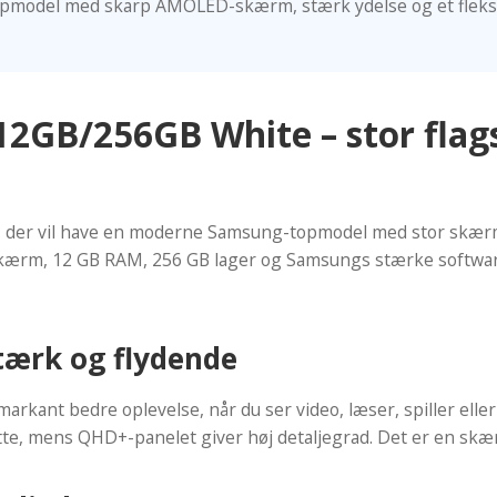
-topmodel med skarp AMOLED-skærm, stærk ydelse og et fleksib
GB/256GB White – stor flagsh
 der vil have en moderne Samsung-topmodel med stor skærm,
rm, 12 GB RAM, 256 GB lager og Samsungs stærke software g
stærk og flydende
ant bedre oplevelse, når du ser video, læser, spiller eller
latte, mens QHD+-panelet giver høj detaljegrad. Det er en skær