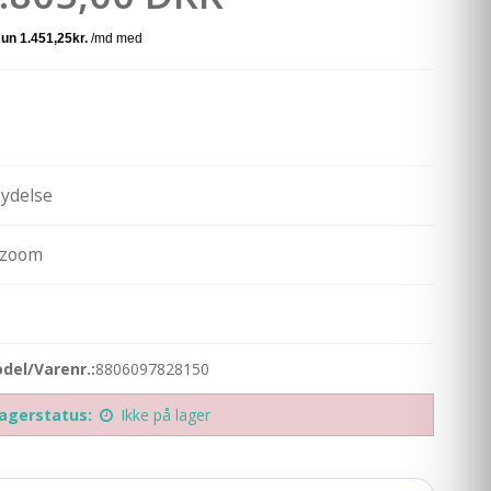
ydelse
 zoom
del/Varenr.:
8806097828150
agerstatus:
Ikke på lager