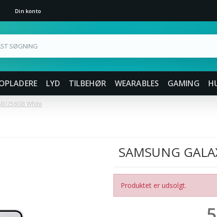
Din konto
OPLADERE
LYD
TILBEHØR
WEARABLES
GAMING
H
GB/256GB White
SAMSUNG GALAX
Produktet er udsolgt.
5