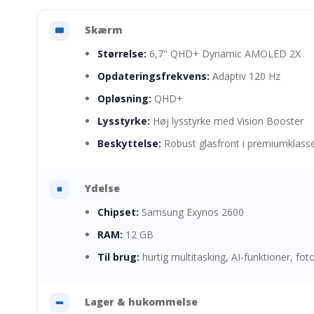
Skærm
Størrelse:
6,7" QHD+ Dynamic AMOLED 2X
Opdateringsfrekvens:
Adaptiv 120 Hz
Opløsning:
QHD+
Lysstyrke:
Høj lysstyrke med Vision Booster
Beskyttelse:
Robust glasfront i premiumklass
Ydelse
Chipset:
Samsung Exynos 2600
RAM:
12 GB
Til brug:
hurtig multitasking, AI-funktioner, fo
Lager & hukommelse