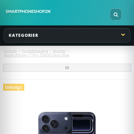
KATEGORIER
Forside
/
Produktkatalog
/
Mobiler
/
Apple iPhone 17 Pro 256GB Deep Blue
Udsolgt