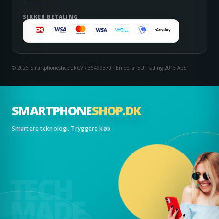
SIKKER BETALING
© 2026 Smartphoneshop.dk
CVR 36499370 · En del af EU Trading 2015 ApS
SMARTPHONE
SHOP.DK
Smartere teknologi. Tryggere køb.
TECH
MADE