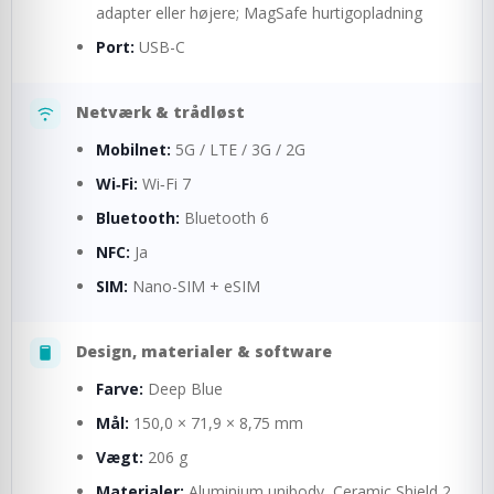
adapter eller højere; MagSafe hurtigopladning
Port:
USB-C
Netværk & trådløst
Mobilnet:
5G / LTE / 3G / 2G
Wi‑Fi:
Wi‑Fi 7
Bluetooth:
Bluetooth 6
NFC:
Ja
SIM:
Nano-SIM + eSIM
Design, materialer & software
Farve:
Deep Blue
Mål:
150,0 × 71,9 × 8,75 mm
Vægt:
206 g
Materialer:
Aluminium unibody, Ceramic Shield 2