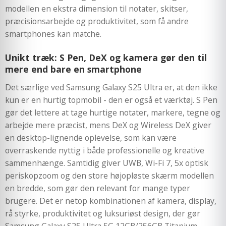
modellen en ekstra dimension til notater, skitser,
præcisionsarbejde og produktivitet, som få andre
smartphones kan matche.
Unikt træk: S Pen, DeX og kamera gør den til
mere end bare en smartphone
Det særlige ved Samsung Galaxy S25 Ultra er, at den ikke
kun er en hurtig topmobil - den er også et værktøj. S Pen
gør det lettere at tage hurtige notater, markere, tegne og
arbejde mere præcist, mens DeX og Wireless DeX giver
en desktop-lignende oplevelse, som kan være
overraskende nyttig i både professionelle og kreative
sammenhænge. Samtidig giver UWB, Wi-Fi 7, 5x optisk
periskopzoom og den store højopløste skærm modellen
en bredde, som gør den relevant for mange typer
brugere. Det er netop kombinationen af kamera, display,
rå styrke, produktivitet og luksuriøst design, der gør
Samsung Galaxy S25 Ultra 5G 12GB/256GB Titanium