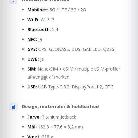
Mobilnet:
5G / LTE / 3G / 2G
Wi-Fi:
Wi-Fi 7
Bluetooth:
5.4
NFC:
Ja
GPS:
GPS, GLONASS, BDS, GALILEO, QZSS
UWB:
Ja
SIM:
Nano-SIM + eSIM / multiple eSIM-profiler
afhængigt af marked
USB:
USB Type-C 3.2, DisplayPort 1.2, OTG
Design, materialer & holdbarhed
Farve:
Titanium Jetblack
Mål:
162,8 × 77,6 × 8,2 mm
Vægt:
218 g