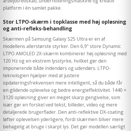
arbejdsredskab, underholdningsmaskine og kreativ
platform i én samlet pakke.
Stor LTPO-skærm i topklasse med høj opløsning
og anti-refleks-behandling
Skærmen på Samsung Galaxy S25 Ultra er en af
modellens allerstørste styrker. Den 6,9" store Dynamic
LTPO AMOLED 2X-skærm kombinerer høj opløsning med
120 Hz og en ekstrem lysstyrke, hvilket gør den
imponerende både indendørs og udendørs. LTPO-
teknologien hjælper med at justere
opdateringsfrekvensen mere intelligent, så du både får
en glidende oplevelse og bedre energieffektivitet. 1440 ×
3120 opløsning giver en meget skarp gengivelse, som
især gør en forskel ved tekst, billeder, video og mere
detaljerede brugerflader. Den anti-reflektive DX-coating
løfter oplevelsen yderligere, fordi skærmen bliver mere
behagelig at bruge i skarpt lys. Det gør modellen særligt