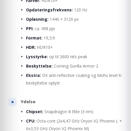
Farver:
HDR10+
Opdateringsfrekvens:
120 Hz
Opløsning:
1440 × 3120 px
PPI:
ca. 498 ppi
Format:
19,5:9
HDR:
HDR10+
Lysstyrke:
op til 2600 nits peak
Beskyttelse:
Corning Gorilla Armor 2
Ekstra:
DX anti-reflective coating og Mohs level 6-
beskyttelse oplyst
Ydelse
Chipset:
Snapdragon 8 Elite (3 nm)
CPU:
Octa-core (2x4,47 GHz Oryon V2 Phoenix L +
6x3,53 GHz Oryon V2 Phoenix M)