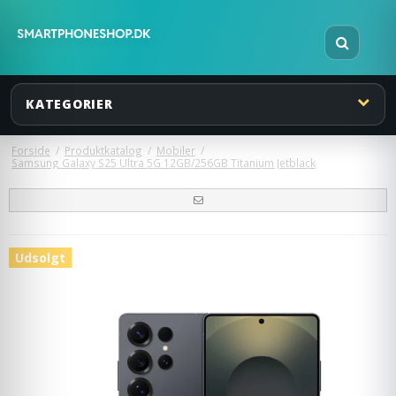
KATEGORIER
Forside
/
Produktkatalog
/
Mobiler
/
Samsung Galaxy S25 Ultra 5G 12GB/256GB Titanium Jetblack
Udsolgt