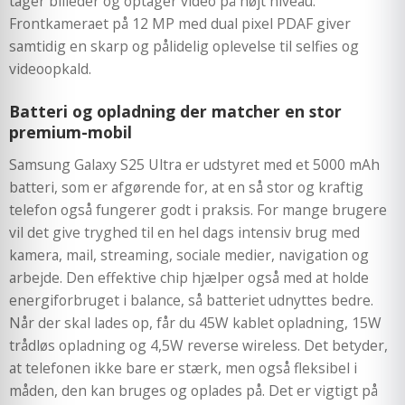
tager billeder og optager video på højt niveau.
Frontkameraet på 12 MP med dual pixel PDAF giver
samtidig en skarp og pålidelig oplevelse til selfies og
videoopkald.
Batteri og opladning der matcher en stor
premium-mobil
Samsung Galaxy S25 Ultra er udstyret med et 5000 mAh
batteri, som er afgørende for, at en så stor og kraftig
telefon også fungerer godt i praksis. For mange brugere
vil det give tryghed til en hel dags intensiv brug med
kamera, mail, streaming, sociale medier, navigation og
arbejde. Den effektive chip hjælper også med at holde
energiforbruget i balance, så batteriet udnyttes bedre.
Når der skal lades op, får du 45W kablet opladning, 15W
trådløs opladning og 4,5W reverse wireless. Det betyder,
at telefonen ikke bare er stærk, men også fleksibel i
måden, den kan bruges og oplades på. Det er vigtigt på