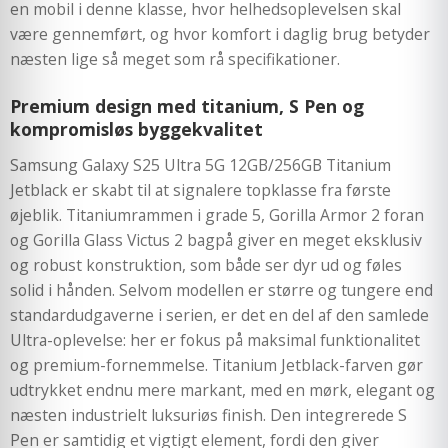
en mobil i denne klasse, hvor helhedsoplevelsen skal
være gennemført, og hvor komfort i daglig brug betyder
næsten lige så meget som rå specifikationer.
Premium design med titanium, S Pen og
kompromisløs byggekvalitet
Samsung Galaxy S25 Ultra 5G 12GB/256GB Titanium
Jetblack er skabt til at signalere topklasse fra første
øjeblik. Titaniumrammen i grade 5, Gorilla Armor 2 foran
og Gorilla Glass Victus 2 bagpå giver en meget eksklusiv
og robust konstruktion, som både ser dyr ud og føles
solid i hånden. Selvom modellen er større og tungere end
standardudgaverne i serien, er det en del af den samlede
Ultra-oplevelse: her er fokus på maksimal funktionalitet
og premium-fornemmelse. Titanium Jetblack-farven gør
udtrykket endnu mere markant, med en mørk, elegant og
næsten industrielt luksuriøs finish. Den integrerede S
Pen er samtidig et vigtigt element, fordi den giver