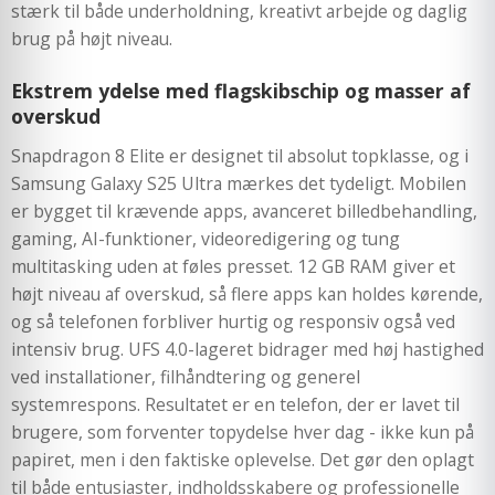
stærk til både underholdning, kreativt arbejde og daglig
brug på højt niveau.
Ekstrem ydelse med flagskibschip og masser af
overskud
Snapdragon 8 Elite er designet til absolut topklasse, og i
Samsung Galaxy S25 Ultra mærkes det tydeligt. Mobilen
er bygget til krævende apps, avanceret billedbehandling,
gaming, AI-funktioner, videoredigering og tung
multitasking uden at føles presset. 12 GB RAM giver et
højt niveau af overskud, så flere apps kan holdes kørende,
og så telefonen forbliver hurtig og responsiv også ved
intensiv brug. UFS 4.0-lageret bidrager med høj hastighed
ved installationer, filhåndtering og generel
systemrespons. Resultatet er en telefon, der er lavet til
brugere, som forventer topydelse hver dag - ikke kun på
papiret, men i den faktiske oplevelse. Det gør den oplagt
til både entusiaster, indholdsskabere og professionelle