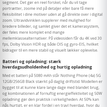
segment. Det gør en reel forskel, når du vil tage
portrætter, zoome ind på detaljer eller bare få mere
fleksibilitet i dine motiver uden at gå direkte over i digital
zoom. Ultravidvinklen supplerer med mulighed for
bredere billeder, og samlet giver det et kamerasystem,
der føles mere komplet end mange
mellemklassealternativer. På videosiden får du 4K ved 30
fps, Dolby Vision HDR og både OIS og gyro-EIS, hvilket
bidrager til en mere stabil og visuelt lækker oplevelse.
Batteri og opladning: stærk
hverdagsudholdenhed og hurtig opladning
Med et batteri på 5080 mAh står Nothing Phone (4a) 5G
12GB/256GB Black stærkt på daglig driftstid. Modellen er
bygget til at kunne klare lange dage med blandet brug,
og kombinationen af fornuftig energieffektivitet og 50W
opladning gør den praktisk i virkeligheden. At 50% kan
nås hurtigt, er en klar fordel i en travl hverdag, hvor du