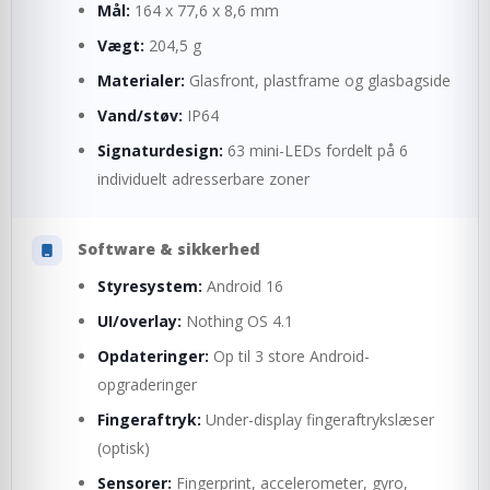
Mål:
164 x 77,6 x 8,6 mm
Vægt:
204,5 g
Materialer:
Glasfront, plastframe og glasbagside
Vand/støv:
IP64
Signaturdesign:
63 mini-LEDs fordelt på 6
individuelt adresserbare zoner
Software & sikkerhed
Styresystem:
Android 16
UI/overlay:
Nothing OS 4.1
Opdateringer:
Op til 3 store Android-
opgraderinger
Fingeraftryk:
Under-display fingeraftrykslæser
(optisk)
Sensorer:
Fingerprint, accelerometer, gyro,