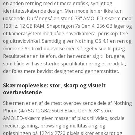
en anden retning med et mere grafisk, synligt og
identitetsskabende design. Men modellen er ikke kun
udseende. Du får også en stor 6,78" AMOLED-skærm med
120Hz, 12 GB RAM, Snapdragon 7s Gen 4, 256 GB lager og
et kamerasystem med både hovedkamera, periskop-tele
og ultravidvinkel. Samtidig giver Nothing OS 4.1 en ren og
moderne Android-oplevelse med sit eget visuelle præg.
Resultatet er en telefon, der henvender sig til brugere,
som både vil have stærke specifikationer og et produkt,
der føles mere bevidst designet end gennemsnittet.
Skærmoplevelse: stor, skarp og visuelt
overbevisende
Skærmen er en af de mest overbevisende dele af Nothing
Phone (4a) 5G 12GB/256GB Black. Den 6,78" store
AMOLED-skærm giver masser af plads til video, sociale
medier, gaming, browsing og multitasking, og
opløsningen på 1224 x 2720 pixels sikrer et skarpt og