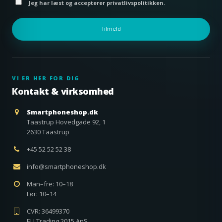
Jeg har læst og accepterer privatlivspolitikken.
Tilmeld
VI ER HER FOR DIG
Kontakt & virksomhed
Smartphoneshop.dk
Taastrup Hovedgade 92, 1
2630 Taastrup
+45 52 52 52 38
info@smartphoneshop.dk
Man–fre: 10–18
Lør: 10–14
CVR: 36499370
EU Trading 2015 ApS