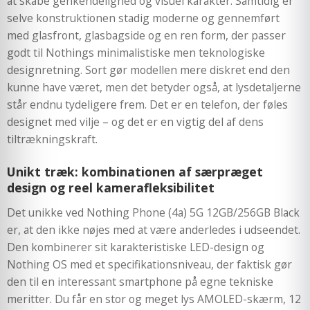
at skabe genkendelighed og visuel karakter. Samtidig er
selve konstruktionen stadig moderne og gennemført
med glasfront, glasbagside og en ren form, der passer
godt til Nothings minimalistiske men teknologiske
designretning. Sort gør modellen mere diskret end den
kunne have været, men det betyder også, at lysdetaljerne
står endnu tydeligere frem. Det er en telefon, der føles
designet med vilje – og det er en vigtig del af dens
tiltrækningskraft.
Unikt træk: kombinationen af særpræget
design og reel kamerafleksibilitet
Det unikke ved Nothing Phone (4a) 5G 12GB/256GB Black
er, at den ikke nøjes med at være anderledes i udseendet.
Den kombinerer sit karakteristiske LED-design og
Nothing OS med et specifikationsniveau, der faktisk gør
den til en interessant smartphone på egne tekniske
meritter. Du får en stor og meget lys AMOLED-skærm, 12