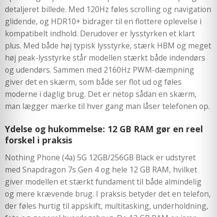
detaljeret billede. Med 120Hz føles scrolling og navigation
glidende, og HDR10+ bidrager til en flottere oplevelse i
kompatibelt indhold. Derudover er lysstyrken et klart
plus. Med både høj typisk lysstyrke, stærk HBM og meget
høj peak-lysstyrke står modellen stærkt både indendørs
og udendørs. Sammen med 2160Hz PWM-dæmpning
giver det en skærm, som både ser flot ud og føles
moderne i daglig brug. Det er netop sådan en skærm,
man lægger mærke til hver gang man låser telefonen op.
Ydelse og hukommelse: 12 GB RAM gør en reel
forskel i praksis
Nothing Phone (4a) 5G 12GB/256GB Black er udstyret
med Snapdragon 7s Gen 4 og hele 12 GB RAM, hvilket
giver modellen et stærkt fundament til både almindelig
og mere krævende brug. I praksis betyder det en telefon,
der føles hurtig til appskift, multitasking, underholdning,