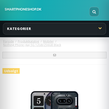
KATEGORIER
Forside
/
Produktkatalog
/
Mobiler
/
Nothing Phone (4a) 5G 12GB/256GB Black
Udsolgt