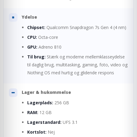
Ydelse
Chipset:
Qualcomm Snapdragon 7s Gen 4 (4 nm)
CPU:
Octa-core
GPU:
Adreno 810
Til brug:
Stærk og moderne mellemklasseydelse
til daglig brug, multitasking, gaming, foto, video og
Nothing OS med hurtig og glidende respons
Lager & hukommelse
Lagerplads:
256 GB
RAM:
12 GB
Lagerstandard:
UFS 3.1
Kortslot:
Nej