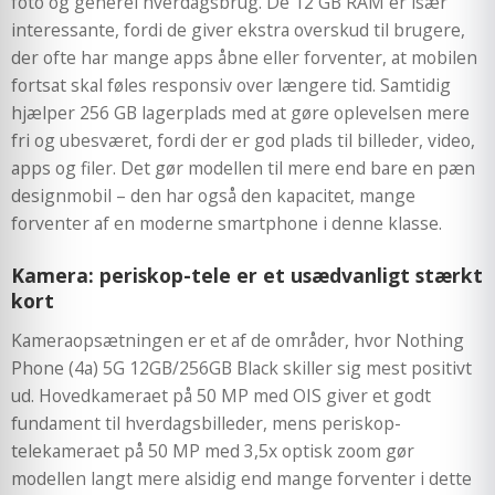
foto og generel hverdagsbrug. De 12 GB RAM er især
interessante, fordi de giver ekstra overskud til brugere,
der ofte har mange apps åbne eller forventer, at mobilen
fortsat skal føles responsiv over længere tid. Samtidig
hjælper 256 GB lagerplads med at gøre oplevelsen mere
fri og ubesværet, fordi der er god plads til billeder, video,
apps og filer. Det gør modellen til mere end bare en pæn
designmobil – den har også den kapacitet, mange
forventer af en moderne smartphone i denne klasse.
Kamera: periskop-tele er et usædvanligt stærkt
kort
Kameraopsætningen er et af de områder, hvor Nothing
Phone (4a) 5G 12GB/256GB Black skiller sig mest positivt
ud. Hovedkameraet på 50 MP med OIS giver et godt
fundament til hverdagsbilleder, mens periskop-
telekameraet på 50 MP med 3,5x optisk zoom gør
modellen langt mere alsidig end mange forventer i dette