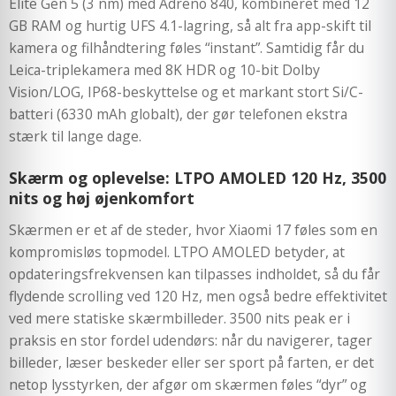
Elite Gen 5 (3 nm) med Adreno 840, kombineret med 12
GB RAM og hurtig UFS 4.1-lagring, så alt fra app-skift til
kamera og filhåndtering føles “instant”. Samtidig får du
Leica-triplekamera med 8K HDR og 10-bit Dolby
Vision/LOG, IP68-beskyttelse og et markant stort Si/C-
batteri (6330 mAh globalt), der gør telefonen ekstra
stærk til lange dage.
Skærm og oplevelse: LTPO AMOLED 120 Hz, 3500
nits og høj øjenkomfort
Skærmen er et af de steder, hvor Xiaomi 17 føles som en
kompromisløs topmodel. LTPO AMOLED betyder, at
opdateringsfrekvensen kan tilpasses indholdet, så du får
flydende scrolling ved 120 Hz, men også bedre effektivitet
ved mere statiske skærmbilleder. 3500 nits peak er i
praksis en stor fordel udendørs: når du navigerer, tager
billeder, læser beskeder eller ser sport på farten, er det
netop lysstyrken, der afgør om skærmen føles “dyr” og