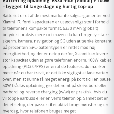
Batteri og opladning: 6330 mAh (Global) + 100W
– bygget til lange dage og hurtig top-up
Batteriet er et af de mest markante salgsargumenter ved
Xiaomi 17, fordi kapaciteten er usædvanligt stor i forhold
til telefonens kompakte format. 6330 mAh (globalt)
betyder i praksis mere ro i maven: du kan bruge lysstærk
skærm, kamera, navigation og 5G uden at tænke konstant
på procenten. Si/C-batteritypen er rettet mod høj
energitæthed, og det er netop derfor, Xiaomi kan levere
stor kapacitet uden at gøre telefonen enorm. 100W kablet
opladning (PD3.0/PPS) er en af de features, du mærker
mest: når du har travlt, er det ikke vigtigst at lade natten
over, men at kunne få meget energi på kort tid i en pause.
50W trådløs opladning gør det nemt på skrivebord eller
natbord, og reverse charging (w/wi) er praktisk, hvis du
vil toppe earbuds eller en ven’s telefon op. Samlet set er
det et setup, der passer til et aktivt brugsmønster og en
hverdag, hvor telefonen bruges meget.