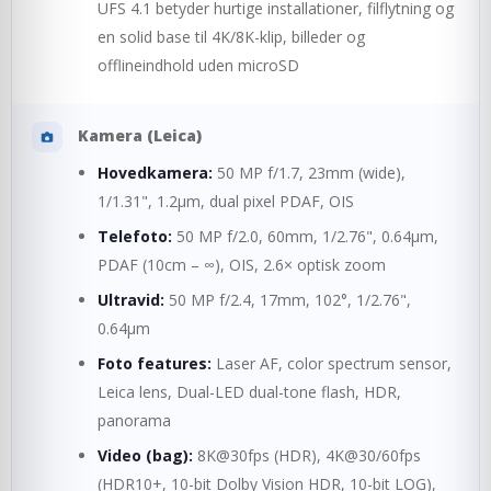
UFS 4.1 betyder hurtige installationer, filflytning og
en solid base til 4K/8K-klip, billeder og
offlineindhold uden microSD
Kamera (Leica)
Hovedkamera:
50 MP f/1.7, 23mm (wide),
1/1.31", 1.2µm, dual pixel PDAF, OIS
Telefoto:
50 MP f/2.0, 60mm, 1/2.76", 0.64µm,
PDAF (10cm – ∞), OIS, 2.6× optisk zoom
Ultravid:
50 MP f/2.4, 17mm, 102°, 1/2.76",
0.64µm
Foto features:
Laser AF, color spectrum sensor,
Leica lens, Dual-LED dual-tone flash, HDR,
panorama
Video (bag):
8K@30fps (HDR), 4K@30/60fps
(HDR10+, 10-bit Dolby Vision HDR, 10-bit LOG),