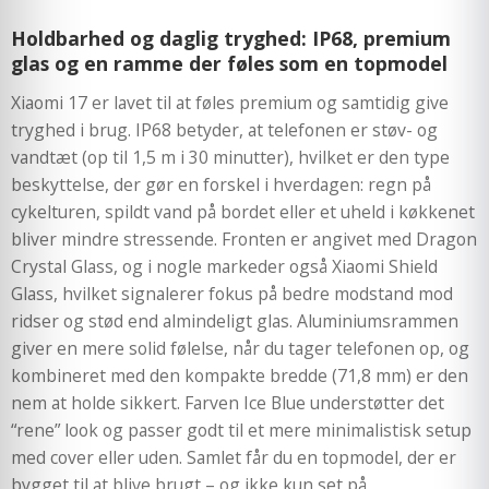
Holdbarhed og daglig tryghed: IP68, premium
glas og en ramme der føles som en topmodel
Xiaomi 17 er lavet til at føles premium og samtidig give
tryghed i brug. IP68 betyder, at telefonen er støv- og
vandtæt (op til 1,5 m i 30 minutter), hvilket er den type
beskyttelse, der gør en forskel i hverdagen: regn på
cykelturen, spildt vand på bordet eller et uheld i køkkenet
bliver mindre stressende. Fronten er angivet med Dragon
Crystal Glass, og i nogle markeder også Xiaomi Shield
Glass, hvilket signalerer fokus på bedre modstand mod
ridser og stød end almindeligt glas. Aluminiumsrammen
giver en mere solid følelse, når du tager telefonen op, og
kombineret med den kompakte bredde (71,8 mm) er den
nem at holde sikkert. Farven Ice Blue understøtter det
“rene” look og passer godt til et mere minimalistisk setup
med cover eller uden. Samlet får du en topmodel, der er
bygget til at blive brugt – og ikke kun set på.