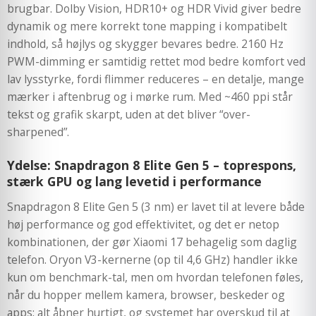
brugbar. Dolby Vision, HDR10+ og HDR Vivid giver bedre
dynamik og mere korrekt tone mapping i kompatibelt
indhold, så højlys og skygger bevares bedre. 2160 Hz
PWM-dimming er samtidig rettet mod bedre komfort ved
lav lysstyrke, fordi flimmer reduceres – en detalje, mange
mærker i aftenbrug og i mørke rum. Med ~460 ppi står
tekst og grafik skarpt, uden at det bliver “over-
sharpened”.
Ydelse: Snapdragon 8 Elite Gen 5 – toprespons,
stærk GPU og lang levetid i performance
Snapdragon 8 Elite Gen 5 (3 nm) er lavet til at levere både
høj performance og god effektivitet, og det er netop
kombinationen, der gør Xiaomi 17 behagelig som daglig
telefon. Oryon V3-kernerne (op til 4,6 GHz) handler ikke
kun om benchmark-tal, men om hvordan telefonen føles,
når du hopper mellem kamera, browser, beskeder og
apps: alt åbner hurtigt, og systemet har overskud til at