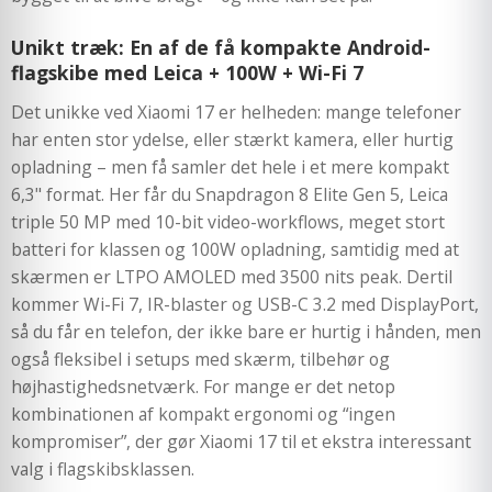
Unikt træk: En af de få kompakte Android-
flagskibe med Leica + 100W + Wi-Fi 7
Det unikke ved Xiaomi 17 er helheden: mange telefoner
har enten stor ydelse, eller stærkt kamera, eller hurtig
opladning – men få samler det hele i et mere kompakt
6,3" format. Her får du Snapdragon 8 Elite Gen 5, Leica
triple 50 MP med 10-bit video-workflows, meget stort
batteri for klassen og 100W opladning, samtidig med at
skærmen er LTPO AMOLED med 3500 nits peak. Dertil
kommer Wi-Fi 7, IR-blaster og USB-C 3.2 med DisplayPort,
så du får en telefon, der ikke bare er hurtig i hånden, men
også fleksibel i setups med skærm, tilbehør og
højhastighedsnetværk. For mange er det netop
kombinationen af kompakt ergonomi og “ingen
kompromiser”, der gør Xiaomi 17 til et ekstra interessant
valg i flagskibsklassen.