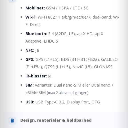
Mobilnet:
GSM / HSPA / LTE / 5G
Wi-Fi:
Wi-Fi 802.11 a/b/g/n/ac/6e/7, dual-band, Wi-
Fi Direct
Bluetooth:
5.4 (A2DP, LE), aptX HD, aptX
Adaptive, LHDC 5
NFC:
Ja
GPS:
GPS (L1+L5), BDS (B1I+B1c+B2a), GALILEO
(E1+E5a), QZSS (L1+L5), NavIC (L5), GLONASS
IR-blaster:
Ja
SIM:
Varianter: Dual nano-SIM eller Dual nano +
eSIM/eSIM
[max 2 aktive ad gangen]
USB:
USB Type-C 3.2, Display Port, OTG
Design, materialer & holdbarhed