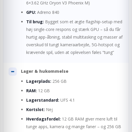
6×3.62 GHz Oryon V3 Phoenix M)
GPU:
Adreno 840
Til brug:
Bygget som et ægte flagship-setup med
høj single-core respons og stærk GPU – så du får
hurtig app-åbning, stabil multitasking og masser af
overskud til tungt kameraarbejde, 5G-hotspot og
krævende spil, uden at oplevelsen føles “tung”
Lager & hukommelse
Lagerplads:
256 GB
RAM:
12 GB
Lagerstandard:
UFS 4.1
Kortslot:
Nej
Hverdagsfordel:
12 GB RAM giver mere luft til
tunge apps, kamera og mange faner – og 256 GB