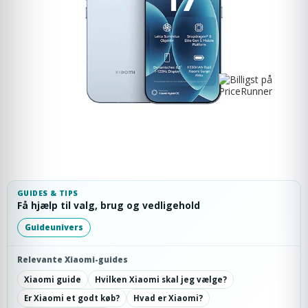
GUIDES & TIPS
Få hjælp til valg, brug og vedligehold
Guideunivers
Relevante Xiaomi-guides
Xiaomi guide
Hvilken Xiaomi skal jeg vælge?
Er Xiaomi et godt køb?
Hvad er Xiaomi?