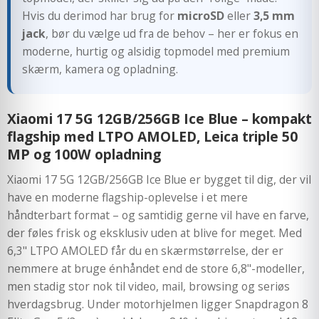
Hvis du derimod har brug for
microSD
eller
3,5 mm
jack
, bør du vælge ud fra de behov – her er fokus en
moderne, hurtig og alsidig topmodel med premium
skærm, kamera og opladning.
Xiaomi 17 5G 12GB/256GB Ice Blue – kompakt
flagship med LTPO AMOLED, Leica triple 50
MP og 100W opladning
Xiaomi 17 5G 12GB/256GB Ice Blue er bygget til dig, der vil
have en moderne flagship-oplevelse i et mere
håndterbart format – og samtidig gerne vil have en farve,
der føles frisk og eksklusiv uden at blive for meget. Med
6,3" LTPO AMOLED får du en skærmstørrelse, der er
nemmere at bruge énhåndet end de store 6,8"-modeller,
men stadig stor nok til video, mail, browsing og seriøs
hverdagsbrug. Under motorhjelmen ligger Snapdragon 8