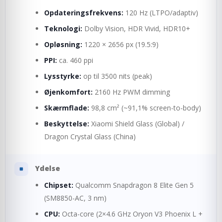
Opdateringsfrekvens:
120 Hz (LTPO/adaptiv)
Teknologi:
Dolby Vision, HDR Vivid, HDR10+
Opløsning:
1220 × 2656 px (19.5:9)
PPI:
ca. 460 ppi
Lysstyrke:
op til 3500 nits (peak)
Øjenkomfort:
2160 Hz PWM dimming
Skærmflade:
98,8 cm² (~91,1% screen-to-body)
Beskyttelse:
Xiaomi Shield Glass (Global) /
Dragon Crystal Glass (China)
Ydelse
Chipset:
Qualcomm Snapdragon 8 Elite Gen 5
(SM8850-AC, 3 nm)
CPU:
Octa-core (2×4.6 GHz Oryon V3 Phoenix L +