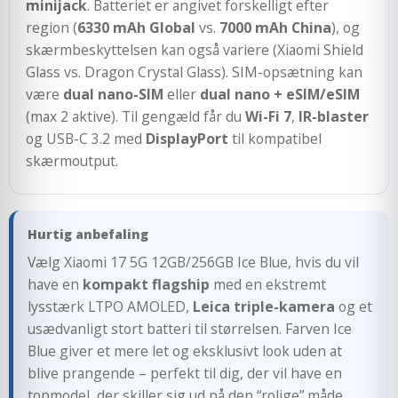
minijack
. Batteriet er angivet forskelligt efter
region (
6330 mAh Global
vs.
7000 mAh China
), og
skærmbeskyttelsen kan også variere (Xiaomi Shield
Glass vs. Dragon Crystal Glass). SIM-opsætning kan
være
dual nano-SIM
eller
dual nano + eSIM/eSIM
(max 2 aktive). Til gengæld får du
Wi-Fi 7
,
IR-blaster
og USB-C 3.2 med
DisplayPort
til kompatibel
skærmoutput.
Hurtig anbefaling
Vælg Xiaomi 17 5G 12GB/256GB Ice Blue, hvis du vil
have en
kompakt flagship
med en ekstremt
lysstærk LTPO AMOLED,
Leica triple-kamera
og et
usædvanligt stort batteri til størrelsen. Farven Ice
Blue giver et mere let og eksklusivt look uden at
blive prangende – perfekt til dig, der vil have en
topmodel, der skiller sig ud på den “rolige” måde.