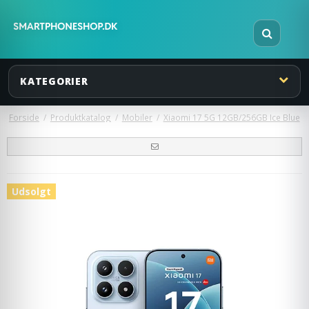
KATEGORIER
Forside
/
Produktkatalog
/
Mobiler
/
Xiaomi 17 5G 12GB/256GB Ice Blue
Udsolgt