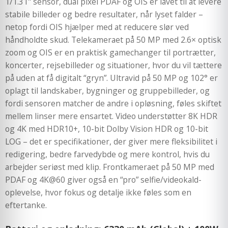
1/1.31" sensor, dual pixel PDAF og OIS er lavet til at levere
stabile billeder og bedre resultater, når lyset falder –
netop fordi OIS hjælper med at reducere slør ved
håndholdte skud. Telekameraet på 50 MP med 2.6× optisk
zoom og OIS er en praktisk gamechanger til portrætter,
koncerter, rejsebilleder og situationer, hvor du vil tættere
på uden at få digitalt “gryn”. Ultravid på 50 MP og 102° er
oplagt til landskaber, bygninger og gruppebilleder, og
fordi sensoren matcher de andre i opløsning, føles skiftet
mellem linser mere ensartet. Video understøtter 8K HDR
og 4K med HDR10+, 10-bit Dolby Vision HDR og 10-bit
LOG – det er specifikationer, der giver mere fleksibilitet i
redigering, bedre farvedybde og mere kontrol, hvis du
arbejder seriøst med klip. Frontkameraet på 50 MP med
PDAF og 4K@60 giver også en “pro” selfie/videokald-
oplevelse, hvor fokus og detalje ikke føles som en
eftertanke.