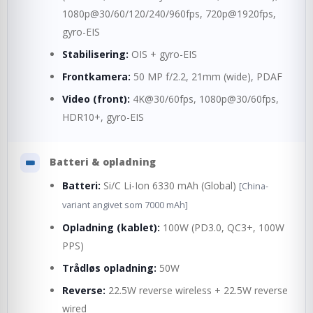
1080p@30/60/120/240/960fps, 720p@1920fps,
gyro-EIS
Stabilisering:
OIS + gyro-EIS
Frontkamera:
50 MP f/2.2, 21mm (wide), PDAF
Video (front):
4K@30/60fps, 1080p@30/60fps,
HDR10+, gyro-EIS
Batteri & opladning
Batteri:
Si/C Li-Ion 6330 mAh (Global)
[China-
variant angivet som 7000 mAh]
Opladning (kablet):
100W (PD3.0, QC3+, 100W
PPS)
Trådløs opladning:
50W
Reverse:
22.5W reverse wireless + 22.5W reverse
wired