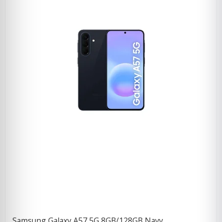
Samsung Galaxy A57 5G 8GB/128GB Navy