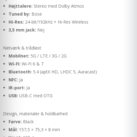
Højttalere:
Stereo med Dolby Atmos
Tuned by:
Bose
Hi-Res:
24-bit/192kHz + Hi-Res Wireless
3,5 mm jack:
Nej
Netværk & trådløst
Mobilnet:
5G / LTE / 3G / 2G
Wi-Fi:
Wi-Fi 6 & 7
Bluetooth:
5.4 (aptX HD, LHDC 5, Auracast)
NFC:
Ja
IR-port:
Ja
USB:
USB-C med OTG
Design, materialer & holdbarhed
Farve:
Black
Mål:
157,5 × 75,3 × 8 mm