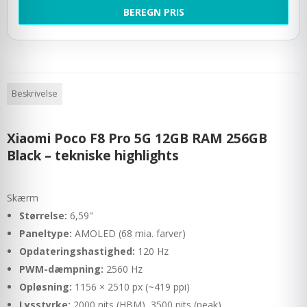
BEREGN PRIS
Beskrivelse
Xiaomi Poco F8 Pro 5G 12GB RAM 256GB
Black – tekniske highlights
Skærm
Størrelse:
6,59"
Paneltype:
AMOLED (68 mia. farver)
Opdateringshastighed:
120 Hz
PWM-dæmpning:
2560 Hz
Opløsning:
1156 × 2510 px (~419 ppi)
Lysstyrke:
2000 nits (HBM), 3500 nits (peak)