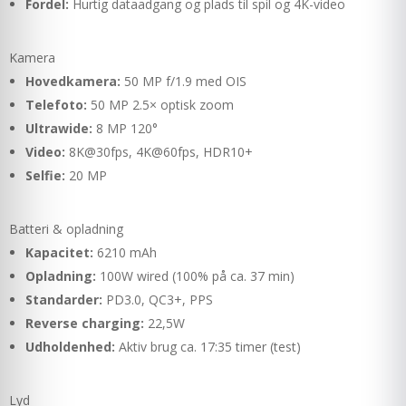
Fordel:
Hurtig dataadgang og plads til spil og 4K-video
Kamera
Hovedkamera:
50 MP f/1.9 med OIS
Telefoto:
50 MP 2.5× optisk zoom
Ultrawide:
8 MP 120°
Video:
8K@30fps, 4K@60fps, HDR10+
Selfie:
20 MP
Batteri & opladning
Kapacitet:
6210 mAh
Opladning:
100W wired (100% på ca. 37 min)
Standarder:
PD3.0, QC3+, PPS
Reverse charging:
22,5W
Udholdenhed:
Aktiv brug ca. 17:35 timer (test)
Lyd