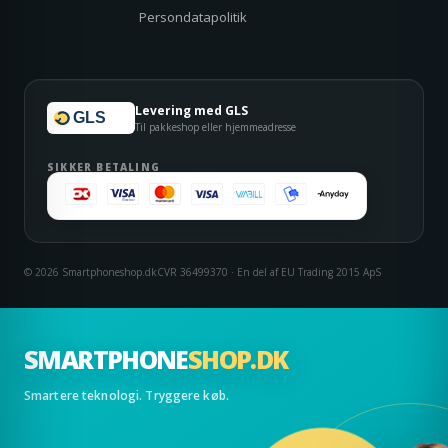
Persondatapolitik
Levering med GLS
GLS
Til pakkeshop eller hjemmeadresse
SIKKER BETALING
© 2026 Smartphoneshop.dk
CVR 36499370 · En del af EU Trading 2015 ApS
SMARTPHONE
SHOP.DK
Smartere teknologi. Tryggere køb.