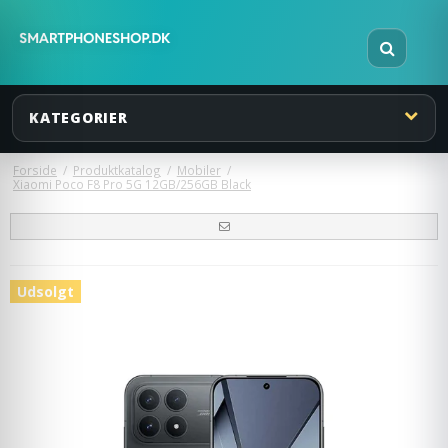
KATEGORIER
Forside
/
Produktkatalog
/
Mobiler
/
Xiaomi Poco F8 Pro 5G 12GB/256GB Black
Udsolgt