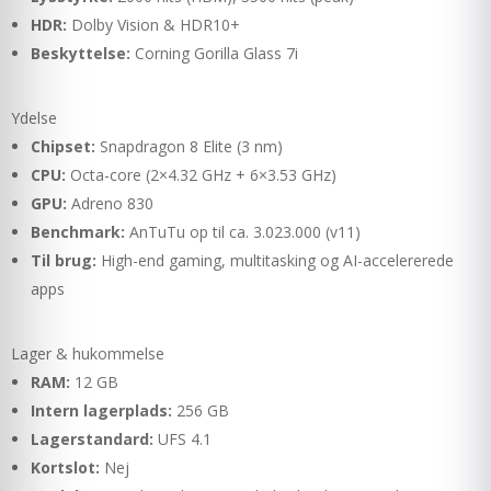
HDR:
Dolby Vision & HDR10+
Beskyttelse:
Corning Gorilla Glass 7i
Ydelse
Chipset:
Snapdragon 8 Elite (3 nm)
CPU:
Octa-core (2×4.32 GHz + 6×3.53 GHz)
GPU:
Adreno 830
Benchmark:
AnTuTu op til ca. 3.023.000 (v11)
Til brug:
High-end gaming, multitasking og AI-accelererede
apps
Lager & hukommelse
RAM:
12 GB
Intern lagerplads:
256 GB
Lagerstandard:
UFS 4.1
Kortslot:
Nej