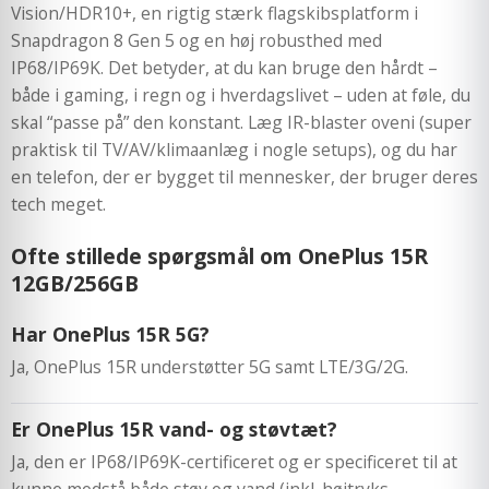
Vision/HDR10+, en rigtig stærk flagskibsplatform i
Snapdragon 8 Gen 5 og en høj robusthed med
IP68/IP69K. Det betyder, at du kan bruge den hårdt –
både i gaming, i regn og i hverdagslivet – uden at føle, du
skal “passe på” den konstant. Læg IR-blaster oveni (super
praktisk til TV/AV/klimaanlæg i nogle setups), og du har
en telefon, der er bygget til mennesker, der bruger deres
tech meget.
Ofte stillede spørgsmål om OnePlus 15R
12GB/256GB
Har OnePlus 15R 5G?
Ja, OnePlus 15R understøtter 5G samt LTE/3G/2G.
Er OnePlus 15R vand- og støvtæt?
Ja, den er IP68/IP69K-certificeret og er specificeret til at
kunne modstå både støv og vand (inkl. højtryks-