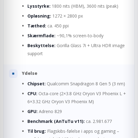
Lysstyrke:
1800 nits (HBM), 3600 nits (peak)
Opløsning:
1272 × 2800 px
Tæthed:
ca. 450 ppi
Skærmflade:
~90,1% screen-to-body
Beskyttelse:
Gorilla Glass 7i + Ultra HDR image
support
Ydelse
Chipset:
Qualcomm Snapdragon 8 Gen 5 (3 nm)
CPU:
Octa-core (2×3.8 GHz Oryon V3 Phoenix L +
6×3.32 GHz Oryon V3 Phoenix M)
GPU:
Adreno 829
Benchmark (AnTuTu v11):
ca. 2.981.677
Til brug:
Flagskibs-følelse i apps og gaming –