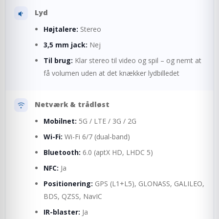
Lyd
Højtalere:
Stereo
3,5 mm jack:
Nej
Til brug:
Klar stereo til video og spil – og nemt at
få volumen uden at det knækker lydbilledet
Netværk & trådløst
Mobilnet:
5G / LTE / 3G / 2G
Wi-Fi:
Wi-Fi 6/7 (dual-band)
Bluetooth:
6.0 (aptX HD, LHDC 5)
NFC:
Ja
Positionering:
GPS (L1+L5), GLONASS, GALILEO,
BDS, QZSS, NavIC
IR-blaster:
Ja