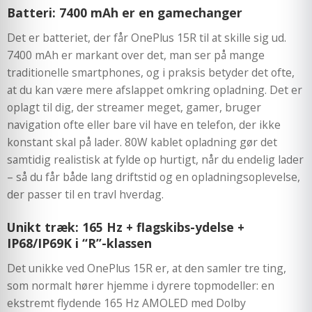
Batteri: 7400 mAh er en gamechanger
Det er batteriet, der får OnePlus 15R til at skille sig ud.
7400 mAh er markant over det, man ser på mange
traditionelle smartphones, og i praksis betyder det ofte,
at du kan være mere afslappet omkring opladning. Det er
oplagt til dig, der streamer meget, gamer, bruger
navigation ofte eller bare vil have en telefon, der ikke
konstant skal på lader. 80W kablet opladning gør det
samtidig realistisk at fylde op hurtigt, når du endelig lader
– så du får både lang driftstid og en opladningsoplevelse,
der passer til en travl hverdag.
Unikt træk: 165 Hz + flagskibs-ydelse +
IP68/IP69K i “R”-klassen
Det unikke ved OnePlus 15R er, at den samler tre ting,
som normalt hører hjemme i dyrere topmodeller: en
ekstremt flydende 165 Hz AMOLED med Dolby