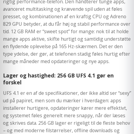
rigtig performance-telefon. Den håndterer tunge apps,
avanceret multitasking og krævende spil uden at føles
presset, og kombinationen af en kraftig CPU og Adreno
829 GPU betyder, at du får høj og stabil performance over
tid. 12 GB RAM er “sweet spot” for mange: nok til at holde
mange apps aktive, skifte hurtigt og samtidig understøtte
en flydende oplevelse på 165 Hz-skærmen. Det er den
type ydelse, der gør, at telefonen stadig føles hurtig efter
mange måneder med opdateringer og nye apps.
Lager og hastighed: 256 GB UFS 4.1 gør en
forskel
UFS 4.1 er en af de specifikationer, der ikke altid ser “sexy”
ud på papiret, men som du mærker i hverdagen: apps
installerer hurtigere, opdateringer kører mere effektivt,
og systemet føles generelt mere snappy, når der læses
og skrives data. 256 GB lager er rigeligt til de fleste behov
– og med moderne filstørrelser, offline downloads og