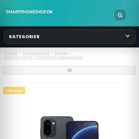
KATEGORIER
Forside
/
Produktkatalog
/
Mobiler
/
OnePlus 15R 5G 12GB/256GB Charcoal Black
Udsolgt