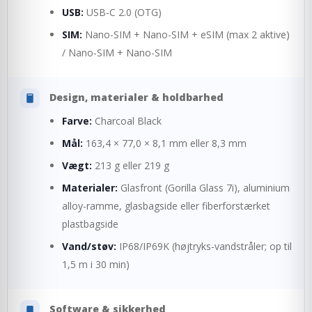
USB:
USB-C 2.0 (OTG)
SIM:
Nano-SIM + Nano-SIM + eSIM (max 2 aktive)
/ Nano-SIM + Nano-SIM
Design, materialer & holdbarhed
Farve:
Charcoal Black
Mål:
163,4 × 77,0 × 8,1 mm eller 8,3 mm
Vægt:
213 g eller 219 g
Materialer:
Glasfront (Gorilla Glass 7i), aluminium
alloy-ramme, glasbagside eller fiberforstærket
plastbagside
Vand/støv:
IP68/IP69K (højtryks-vandstråler; op til
1,5 m i 30 min)
Software & sikkerhed