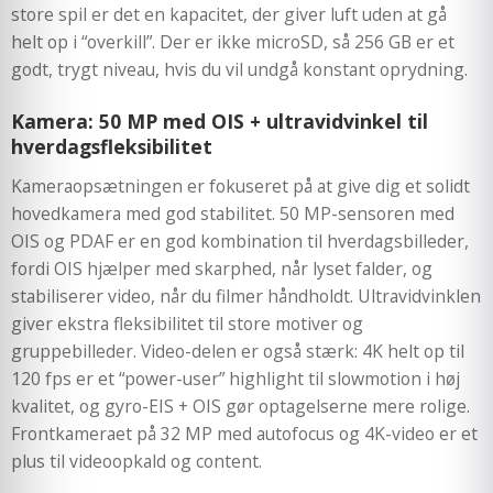
store spil er det en kapacitet, der giver luft uden at gå
helt op i “overkill”. Der er ikke microSD, så 256 GB er et
godt, trygt niveau, hvis du vil undgå konstant oprydning.
Kamera: 50 MP med OIS + ultravidvinkel til
hverdagsfleksibilitet
Kameraopsætningen er fokuseret på at give dig et solidt
hovedkamera med god stabilitet. 50 MP-sensoren med
OIS og PDAF er en god kombination til hverdagsbilleder,
fordi OIS hjælper med skarphed, når lyset falder, og
stabiliserer video, når du filmer håndholdt. Ultravidvinklen
giver ekstra fleksibilitet til store motiver og
gruppebilleder. Video-delen er også stærk: 4K helt op til
120 fps er et “power-user” highlight til slowmotion i høj
kvalitet, og gyro-EIS + OIS gør optagelserne mere rolige.
Frontkameraet på 32 MP med autofocus og 4K-video er et
plus til videoopkald og content.