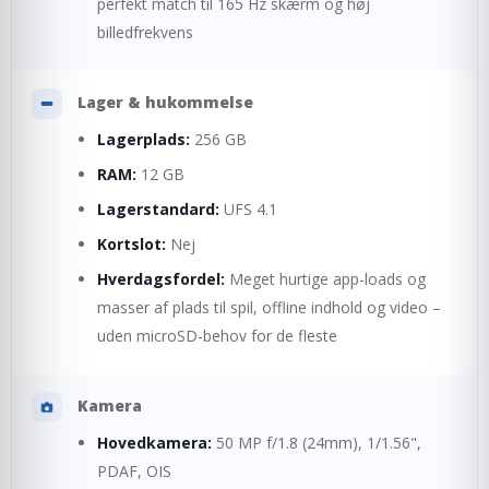
perfekt match til 165 Hz skærm og høj
billedfrekvens
Lager & hukommelse
Lagerplads:
256 GB
RAM:
12 GB
Lagerstandard:
UFS 4.1
Kortslot:
Nej
Hverdagsfordel:
Meget hurtige app-loads og
masser af plads til spil, offline indhold og video –
uden microSD-behov for de fleste
Kamera
Hovedkamera:
50 MP f/1.8 (24mm), 1/1.56",
PDAF, OIS