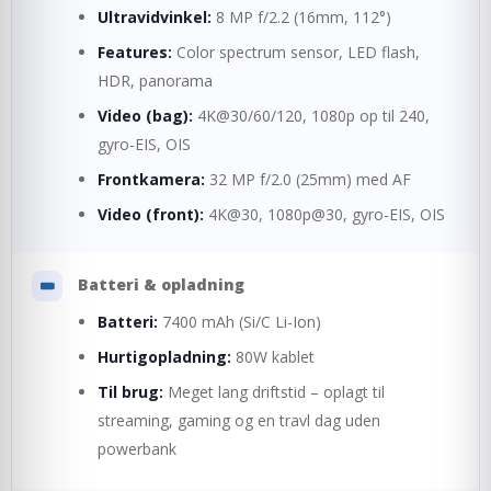
Ultravidvinkel:
8 MP f/2.2 (16mm, 112°)
Features:
Color spectrum sensor, LED flash,
HDR, panorama
Video (bag):
4K@30/60/120, 1080p op til 240,
gyro-EIS, OIS
Frontkamera:
32 MP f/2.0 (25mm) med AF
Video (front):
4K@30, 1080p@30, gyro-EIS, OIS
Batteri & opladning
Batteri:
7400 mAh (Si/C Li-Ion)
Hurtigopladning:
80W kablet
Til brug:
Meget lang driftstid – oplagt til
streaming, gaming og en travl dag uden
powerbank