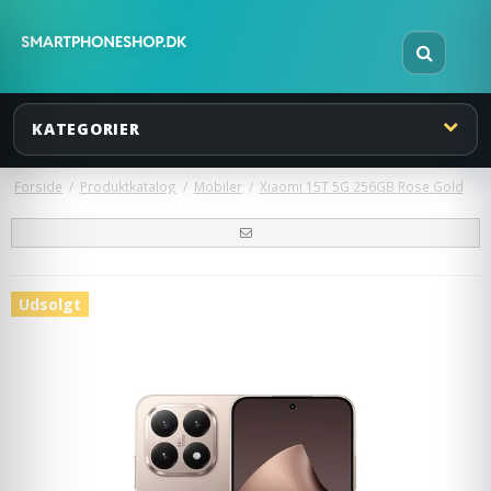
KATEGORIER
Forside
/
Produktkatalog
/
Mobiler
/
Xiaomi 15T 5G 256GB Rose Gold
Udsolgt