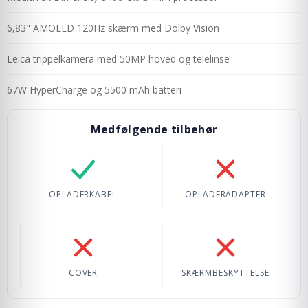
6,83" AMOLED 120Hz skærm med Dolby Vision
Leica trippelkamera med 50MP hoved og telelinse
67W HyperCharge og 5500 mAh batteri
Medfølgende tilbehør
Opladerkabel: Inkluderet
Opladeradapter: Ik
OPLADERKABEL
OPLADERADAPTER
Cover: Ikke inkluderet
Skærmbeskyttelse: 
COVER
SKÆRMBESKYTTELSE