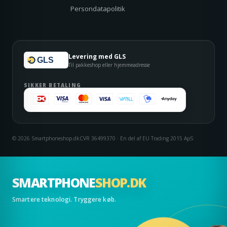
Persondatapolitik
Levering med GLS
GLS
Til pakkeshop eller hjemmeadresse
SIKKER BETALING
© 2026 Smartphoneshop.dk
CVR 36499370 · En del af EU Trading 2015 ApS
SMARTPHONE
SHOP.DK
Smartere teknologi. Tryggere køb.