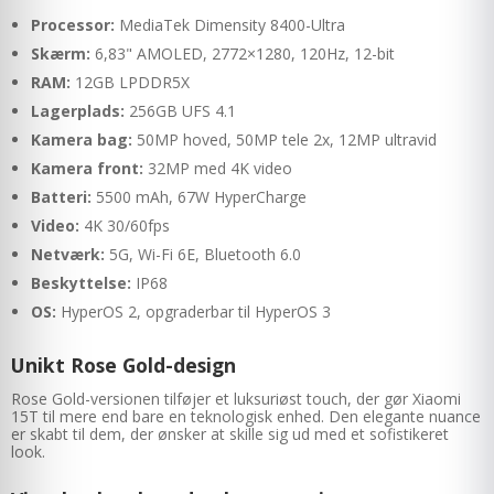
Processor:
MediaTek Dimensity 8400-Ultra
Skærm:
6,83" AMOLED, 2772×1280, 120Hz, 12-bit
RAM:
12GB LPDDR5X
Lagerplads:
256GB UFS 4.1
Kamera bag:
50MP hoved, 50MP tele 2x, 12MP ultravid
Kamera front:
32MP med 4K video
Batteri:
5500 mAh, 67W HyperCharge
Video:
4K 30/60fps
Netværk:
5G, Wi-Fi 6E, Bluetooth 6.0
Beskyttelse:
IP68
OS:
HyperOS 2, opgraderbar til HyperOS 3
Unikt Rose Gold-design
Rose Gold-versionen tilføjer et luksuriøst touch, der gør Xiaomi
15T til mere end bare en teknologisk enhed. Den elegante nuance
er skabt til dem, der ønsker at skille sig ud med et sofistikeret
look.