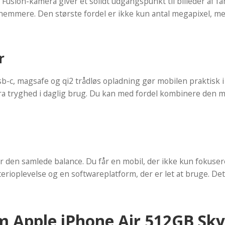
 Fusion-kamera giver et solidt udgangspunkt til billeder af f
nemmere. Den største fordel er ikke kun antal megapixel, men
r
usb-c, magsafe og qi2 trådløs opladning gør mobilen praktisk i
tra tryghed i daglig brug. Du kan med fordel kombinere den 
 den samlede balance. Du får en mobil, der ikke kun fokuser
ioplevelse og en softwareplatform, der er let at bruge. Det gø
om Apple iPhone Air 512GB Sky