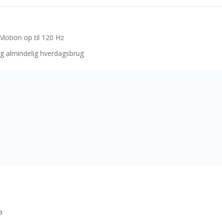
otion op til 120 Hz
 og almindelig hverdagsbrug
a