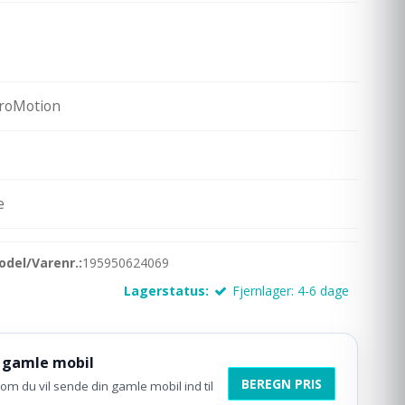
ProMotion
e
odel/Varenr.:
195950624069
Lagerstatus:
Fjernlager: 4-6 dage
 gamle mobil
BEREGN PRIS
om du vil sende din gamle mobil ind til