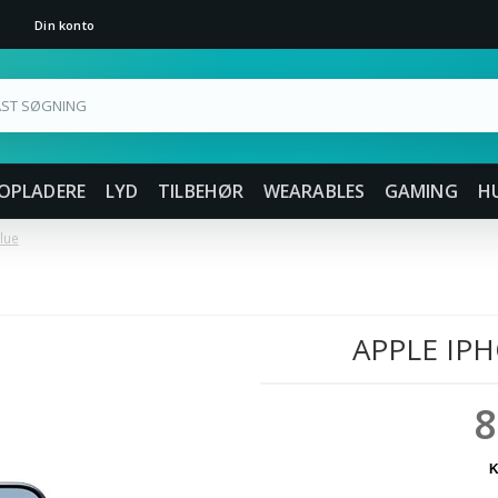
Din konto
OPLADERE
LYD
TILBEHØR
WEARABLES
GAMING
H
lue
APPLE IPH
8