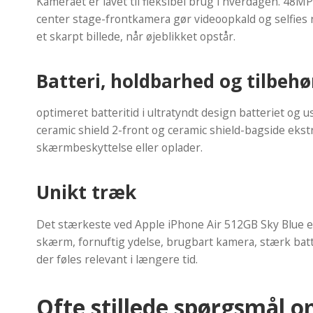
Kameraet er lavet til fleksibel brug i hverdagen. 48MP
center stage-frontkamera gør videoopkald og selfies 
et skarpt billede, når øjeblikket opstår.
Batteri, holdbarhed og tilbehø
optimeret batteritid i ultratyndt design batteriet og 
ceramic shield 2-front og ceramic shield-bagside eks
skærmbeskyttelse eller oplader.
Unikt træk
Det stærkeste ved Apple iPhone Air 512GB Sky Blue er
skærm, fornuftig ydelse, brugbart kamera, stærk batter
der føles relevant i længere tid.
Ofte stillede spørgsmål 