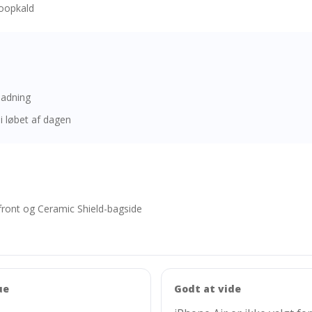
eoopkald
ladning
 løbet af dagen
front og Ceramic Shield-bagside
ue
Godt at vide