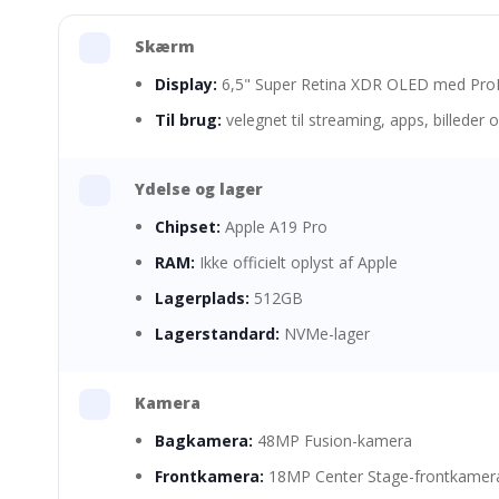
Skærm
Display:
6,5" Super Retina XDR OLED med ProM
Til brug:
velegnet til streaming, apps, billeder
Ydelse og lager
Chipset:
Apple A19 Pro
RAM:
Ikke officielt oplyst af Apple
Lagerplads:
512GB
Lagerstandard:
NVMe-lager
Kamera
Bagkamera:
48MP Fusion-kamera
Frontkamera:
18MP Center Stage-frontkamer