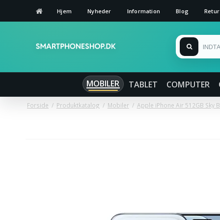
Hjem
Nyheder
Information
Blog
Retur
MOBILER
TABLET
COMPUTER
Forside
/
Produktkatalog
/
Mobiler
/
Apple iPhone Air 512GB Sky B