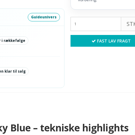
Guideunivers
STK
FAST LAV FRAGT
 i rækkefølge
n klar til salg
y Blue – tekniske highlights