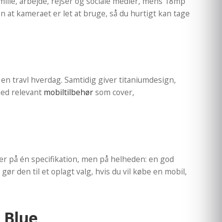
amilie, arbejde, rejser og sociale medier, mens 18mp
 at kameraet er let at bruge, så du hurtigt kan tage
 en travl hverdag. Samtidig giver titaniumdesign,
med relevant
mobiltilbehør
som cover,
er på én specifikation, men på helheden: en god
r den til et oplagt valg, hvis du vil købe en mobil,
 Blue