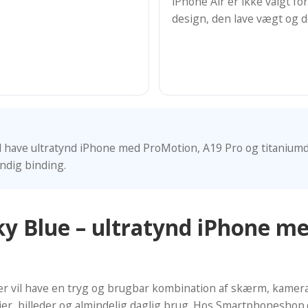
iPhone Air er ikke valgt f
design, den lave vægt og 
vil have ultratynd iPhone med ProMotion, A19 Pro og titaniumde
dig binding.
ky Blue – ultratynd iPhone m
der vil have en tryg og brugbar kombination af skærm, kamera,
dier, billeder og almindelig daglig brug. Hos Smartphonesho