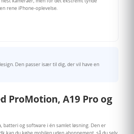
or flest kameraer, men for det ekstremt tynde
den rene iPhone-oplevelse.
sign. Den passer især til dig, der vil have en
ed ProMotion, A19 Pro og
 batteri og software i én samlet løsning. Den er
p.dk kan du købe mobilen uden abonnement, så du selv