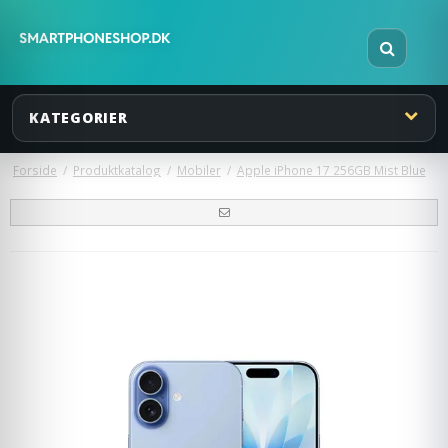
KATEGORIER
Forside
/
Produktkatalog
/
Mobiler
/
Apple iPhone 17 256GB Mist Blue