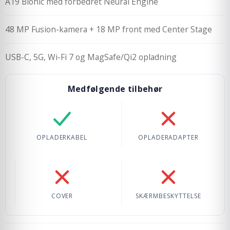
A19 Bionic med forbedret Neural Engine
48 MP Fusion-kamera + 18 MP front med Center Stage
USB-C, 5G, Wi-Fi 7 og MagSafe/Qi2 opladning
Medfølgende tilbehør
Opladerkabel: Inkluderet
Opladeradapter: Ik
OPLADERKABEL
OPLADERADAPTER
Cover: Ikke inkluderet
Skærmbeskyttelse: 
COVER
SKÆRMBESKYTTELSE