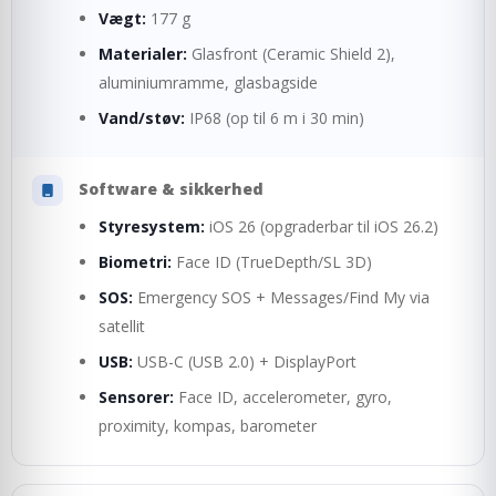
Vægt:
177 g
Materialer:
Glasfront (Ceramic Shield 2),
aluminiumramme, glasbagside
Vand/støv:
IP68 (op til 6 m i 30 min)
Software & sikkerhed
Styresystem:
iOS 26 (opgraderbar til iOS 26.2)
Biometri:
Face ID (TrueDepth/SL 3D)
SOS:
Emergency SOS + Messages/Find My via
satellit
USB:
USB-C (USB 2.0) + DisplayPort
Sensorer:
Face ID, accelerometer, gyro,
proximity, kompas, barometer