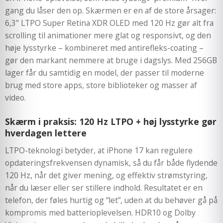
gang du låser den op. Skærmen er en af de store årsager:
6,3" LTPO Super Retina XDR OLED med 120 Hz gør alt fra
scrolling til animationer mere glat og responsivt, og den
høje lysstyrke – kombineret med antirefleks-coating –
gør den markant nemmere at bruge i dagslys. Med 256GB
lager får du samtidig en model, der passer til moderne
brug med store apps, store biblioteker og masser af
video.
Skærm i praksis: 120 Hz LTPO + høj lysstyrke gør
hverdagen lettere
LTPO-teknologi betyder, at iPhone 17 kan regulere
opdateringsfrekvensen dynamisk, så du får både flydende
120 Hz, når det giver mening, og effektiv strømstyring,
når du læser eller ser stillere indhold. Resultatet er en
telefon, der føles hurtig og “let”, uden at du behøver gå på
kompromis med batterioplevelsen. HDR10 og Dolby