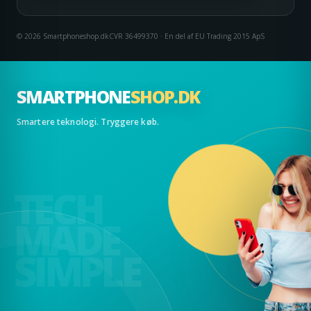
© 2026 Smartphoneshop.dk
CVR 36499370 · En del af EU Trading 2015 ApS
SMARTPHONE
SHOP.DK
Smartere teknologi. Tryggere køb.
TECH
MADE
SIMPLE