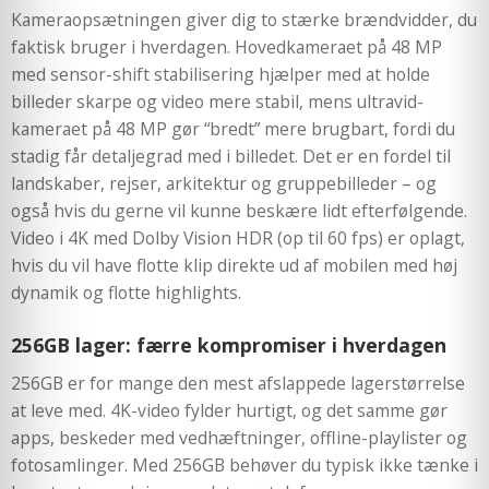
Kameraopsætningen giver dig to stærke brændvidder, du
faktisk bruger i hverdagen. Hovedkameraet på 48 MP
med sensor-shift stabilisering hjælper med at holde
billeder skarpe og video mere stabil, mens ultravid-
kameraet på 48 MP gør “bredt” mere brugbart, fordi du
stadig får detaljegrad med i billedet. Det er en fordel til
landskaber, rejser, arkitektur og gruppebilleder – og
også hvis du gerne vil kunne beskære lidt efterfølgende.
Video i 4K med Dolby Vision HDR (op til 60 fps) er oplagt,
hvis du vil have flotte klip direkte ud af mobilen med høj
dynamik og flotte highlights.
256GB lager: færre kompromiser i hverdagen
256GB er for mange den mest afslappede lagerstørrelse
at leve med. 4K-video fylder hurtigt, og det samme gør
apps, beskeder med vedhæftninger, offline-playlister og
fotosamlinger. Med 256GB behøver du typisk ikke tænke i