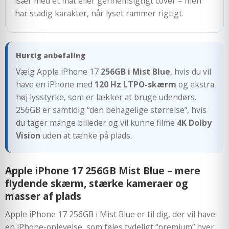
især med et mat eller gennemsigtigt cover – men
har stadig karakter, når lyset rammer rigtigt.
Hurtig anbefaling
Vælg Apple iPhone 17
256GB i Mist Blue
, hvis du vil
have en iPhone med
120 Hz LTPO-skærm
og ekstra
høj lysstyrke, som er lækker at bruge udendørs.
256GB er samtidig “den behagelige størrelse”, hvis
du tager mange billeder og vil kunne filme
4K Dolby
Vision
uden at tænke på plads.
Apple iPhone 17 256GB Mist Blue – mere
flydende skærm, stærke kameraer og
masser af plads
Apple iPhone 17 256GB i Mist Blue er til dig, der vil have
en iPhone-oplevelse, som føles tydeligt “premium” hver