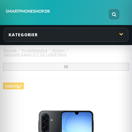
KATEGORIER
Forside
/
Produktkatalog
/
Mobiler
/
Samsung Galaxy A17 5G 128GB Black
Udsolgt