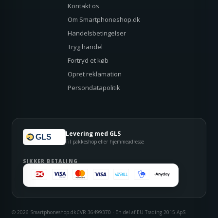
Kontakt os
Om Smartphoneshop.dk
Handelsbetingelser
Tryg handel
Fortryd et køb
Opret reklamation
Persondatapolitik
Levering med GLS
GLS
Til pakkeshop eller hjemmeadresse
SIKKER BETALING
© 2026 Smartphoneshop.dk
CVR 36499370 · En del af EU Trading 2015 ApS