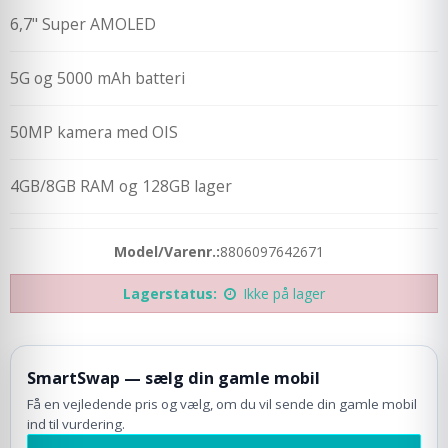
6,7" Super AMOLED
5G og 5000 mAh batteri
50MP kamera med OIS
4GB/8GB RAM og 128GB lager
Model/Varenr.:
8806097642671
Lagerstatus:
Ikke på lager
SmartSwap — sælg din gamle mobil
Få en vejledende pris og vælg, om du vil sende din gamle mobil
ind til vurdering.