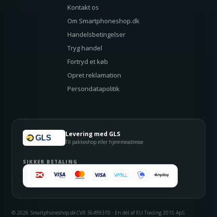
Kontakt os
Om Smartphoneshop.dk
Handelsbetingelser
Tryg handel
Fortryd et køb
Opret reklamation
Persondatapolitik
Levering med GLS
GLS
Til pakkeshop eller hjemmeadresse
SIKKER BETALING
© 2026 Smartphoneshop.dk
CVR 36499370 · En del af EU Trading 2015 ApS