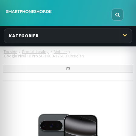
KATEGORIER
Forside
/
Produktkatalog
/
Mobiler
/
Google Pixel 10 Pro 5G 16GB/128GB Obsidian