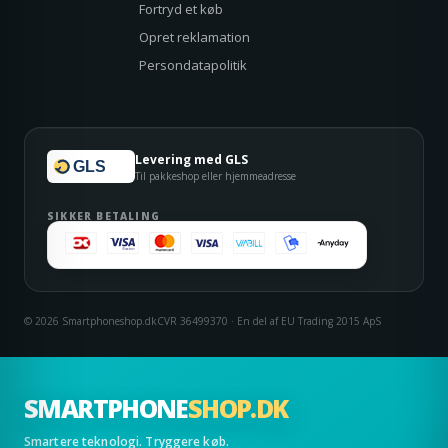
Fortryd et køb
Opret reklamation
Persondatapolitik
Levering med GLS
GLS
Til pakkeshop eller hjemmeadresse
SIKKER BETALING
© 2026 Smartphoneshop.dk
CVR 36499370 · En del af EU Trading 2015 ApS
SMARTPHONE
SHOP.DK
Smartere teknologi. Tryggere køb.