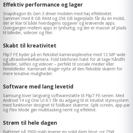
Effektiv performance og lager
Snapdragon 8s Gen 3 driver mobilen med høj effektivitet.
Sammen med 8 GB RAM og 256 GB lagerplads får du en mobil,
der er klar til både hverdagens opgaver og krævende apps.
Overgangen mellem apps er lynhurtig, og der er masser af plads
til billeder, videoer og filer.
Skabt til kreativitet
Flip7 FE byder på en fleksibel kameraoplevelse med 12 MP wide
og ultravidvinkelkamera. Fold telefonen halvt for at tage håndfri
billeder, selfies og videoer – perfekt til sociale medier eller
feriebilleder. Kameraet drager nytte af den fleksible skærm for
mere kreative muligheder.
Software med lang levetid
Samsung lover langvarig softwarestøtte til Flip7 FE-serien. Med
Android 14 og One UI 6.1 får du adgang til et intuitivt styresystem
med funktioner designet til foldbare skærme. Split-screen, app-par
og Flex Mode gør multitasking nemt og effektivt.
Strøm til hele dagen
Batteriet på 3900 mAh leverer en solid dags brug, og 25W