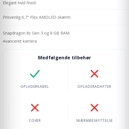
Elegant hvid finish
Prisvenlig 6,7" Flex AMOLED-skærm
Snapdragon 8s Gen 3 og 8 GB RAM
Avanceret kamera
Medfølgende tilbehør
Oplader-kabel: Inkluderet
Oplader-adapter: I
OPLADERKABEL
OPLADERADAPTER
Cover: Ikke inkluderet
Skærmbeskyttelse: 
COVER
SKÆRMBESKYTTELSE