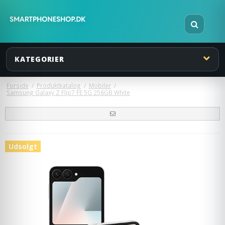
KATEGORIER
Forside
/
Produktkatalog
/
Mobiler
/
Samsung Galaxy Z Flip7 FE 5G 256GB White
Udsolgt