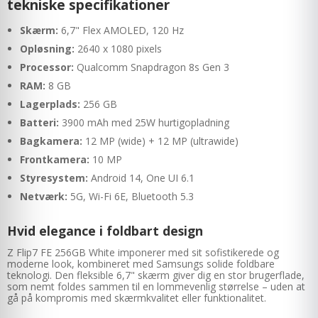
tekniske specifikationer
Skærm:
6,7" Flex AMOLED, 120 Hz
Opløsning:
2640 x 1080 pixels
Processor:
Qualcomm Snapdragon 8s Gen 3
RAM:
8 GB
Lagerplads:
256 GB
Batteri:
3900 mAh med 25W hurtigopladning
Bagkamera:
12 MP (wide) + 12 MP (ultrawide)
Frontkamera:
10 MP
Styresystem:
Android 14, One UI 6.1
Netværk:
5G, Wi-Fi 6E, Bluetooth 5.3
Hvid elegance i foldbart design
Z Flip7 FE 256GB White imponerer med sit sofistikerede og
moderne look, kombineret med Samsungs solide foldbare
teknologi. Den fleksible 6,7" skærm giver dig en stor brugerflade,
som nemt foldes sammen til en lommevenlig størrelse – uden at
gå på kompromis med skærmkvalitet eller funktionalitet.