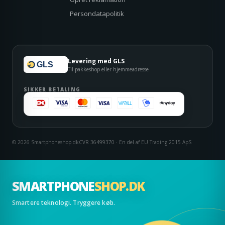
Persondatapolitik
Levering med GLS
GLS
Til pakkeshop eller hjemmeadresse
SIKKER BETALING
© 2026 Smartphoneshop.dk
CVR 36499370 · En del af EU Trading 2015 ApS
SMARTPHONE
SHOP.DK
Smartere teknologi. Tryggere køb.