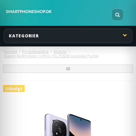
KATEGORIER
Forside
/
Produktkatalog
/
Mobiler
/
Xiaomi Redmi Note 14 Pro+ 5G 256GB Lavender Purple
Udsolgt