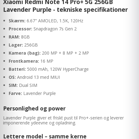
Xiaomi Redmi Note 14 Pro+ 5G 256GB
Lavender Purple - tekniske specifikationer
Skærm:
6.67" AMOLED, 1.5K, 120Hz
Processor:
Snapdragon 7s Gen 2
RAM:
8GB
Lager:
256GB
Kamera (bag):
200 MP + 8 MP + 2 MP
Frontkamera:
16 MP
Batteri:
5000 mAh, 120W HyperCharge
OS:
Android 13 med MIUI
SIM:
Dual SIM
Farve:
Lavender Purple
Personlighed og power
Lavender Purple giver et friskt pust til Pro+-serien og leverer
imponerende ydeevne og opladning.
Lettere model – samme kerne